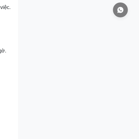
việc.
gờ.