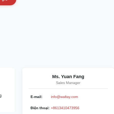
Ms. Yuan Fang
Sales Manager
g
E-mail:
info@waltay.com
Điện thoại:
+8613410473956