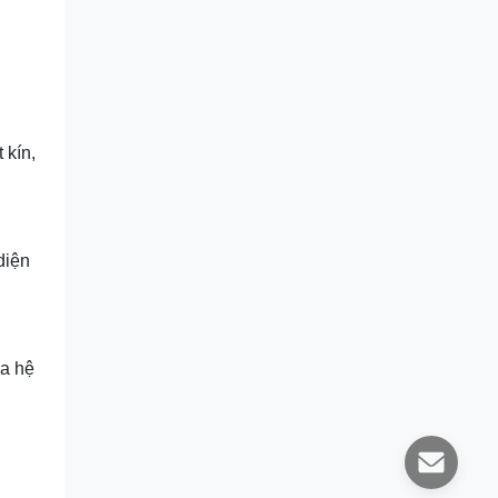
 kín,
diện
ủa hệ