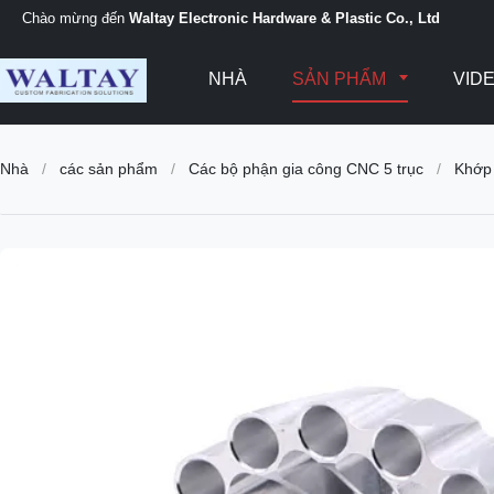
Chào mừng đến
Waltay Electronic Hardware & Plastic Co., Ltd
NHÀ
SẢN PHẨM
VID
Nhà
/
các sản phẩm
/
Các bộ phận gia công CNC 5 trục
/
Khớp 