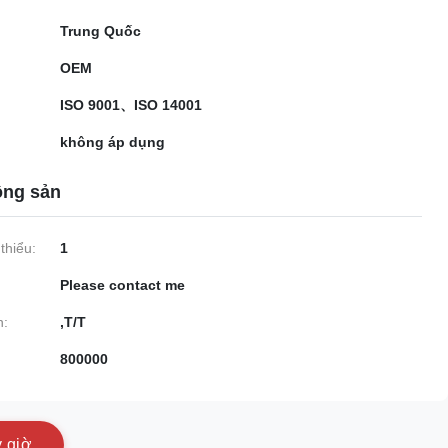
Trung Quốc
OEM
ISO 9001、ISO 14001
không áp dụng
ộng sản
thiểu:
1
Please contact me
n:
,T/T
800000
y
g
i
ờ