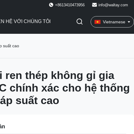
+8613410473956
info@waltay.com
ÊN HỆ VỚI CHÚNG TÔI
Vietnamese
p suất cao
 ren thép không gỉ gia
 chính xác cho hệ thống
 áp suất cao
ản