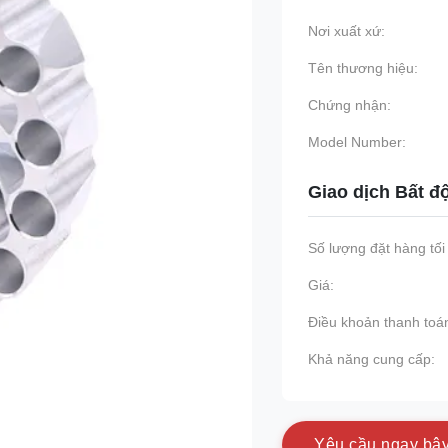
Nơi xuất xứ:
Tên thương hiệu:
Chứng nhận:
Model Number:
Giao dịch Bất đ
Số lượng đặt hàng tối 
Giá:
Điều khoản thanh toá
Khả năng cung cấp:
Y
ê
u
c
ầ
u
n
g
a
y
b
â