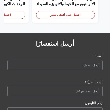
الألومنيوم مع الخيط والأنوديزة السوداء
للوحدات الكهربائ
احصل على أفضل سعر
احصل عل
أرسل استفسارًا
اسم *
اسم الشركة
رقم التليفون