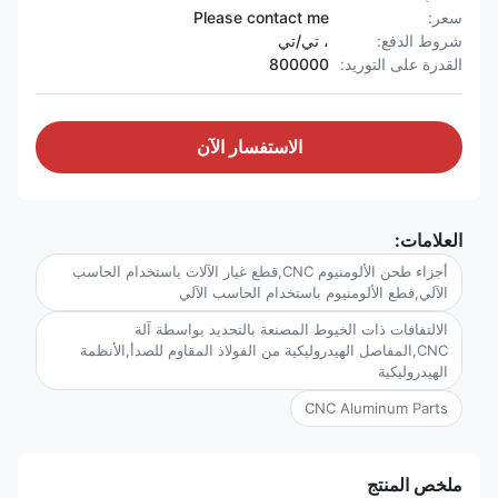
سعر:
Please contact me
شروط الدفع:
، تي/تي
القدرة على التوريد:
800000
الاستفسار الآن
العلامات:
أجزاء طحن الألومنيوم CNC,قطع غيار الآلات باستخدام الحاسب
الآلي,قطع الألومنيوم باستخدام الحاسب الآلي
الالتفافات ذات الخيوط المصنعة بالتحديد بواسطة آلة
CNC,المفاصل الهيدروليكية من الفولاذ المقاوم للصدأ,الأنظمة
الهيدروليكية
CNC Aluminum Parts
ملخص المنتج