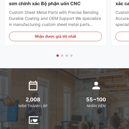
sơn chính xác Bộ phận uốn CNC
xác c
Custom Sheet Metal Parts with Precise Bending
Custom
Durable Coating and OEM Support We specialize
Accura
in manufacturing custom sheet metal parts
special
tailored to meet your specifications. Whether you
CNC mil
need enclosures, brackets, panels, frames, or
and fu
Nhận được giá tốt nhất
other custom components, we offer high-quality
CNC mil
and cost-effective solutions. Our advanced CNC
axis, 
punching, laser cutting, and bending techniques
comple
ensure that every part meets the highest
range o
precision and durability standards. Key Features
both p
& Specifications:
produc
2,008
55~100
NĂM THÀNH LẬP
NHÂN VIÊN