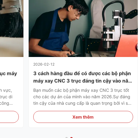
2026-02-12
trục máy
3 cách hàng đầu để có được các bộ phận
máy xay CNC 3 trục đáng tin cậy vào năm
2026
h vực,
Bạn muốn các bộ phận máy xay CNC 3 trục tốt
rục di
cho các dự án của mình vào năm 2026.Sự đáng
 công
tin cậy của nhà cung cấp là quan trọng bởi vì sai
i thiệu
lầm có thể gây ra sự chậm trễ và lãng phí tiền
. Gia
bạcNhiều người mua có những vấn đề như chi
Xem thêm
 rất cứng
phí cao, không đủ lao động có tay nghề và các
vấn đề về chuỗi cung ứng. ...