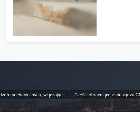
sposoby. Dodanie 
pionowego 4-osio
wirowanie, zapewni
osiowa może kształ
, włączając:
Części obracające z mosiądzu CNC do dekoracji archi