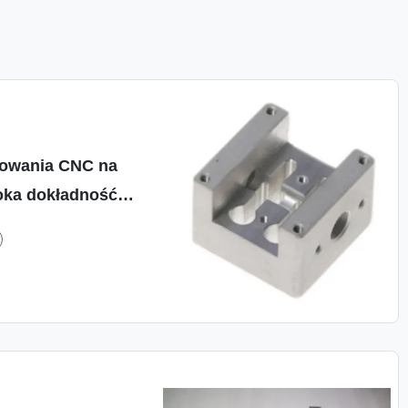
owania CNC na
ka dokładność
 materiałów