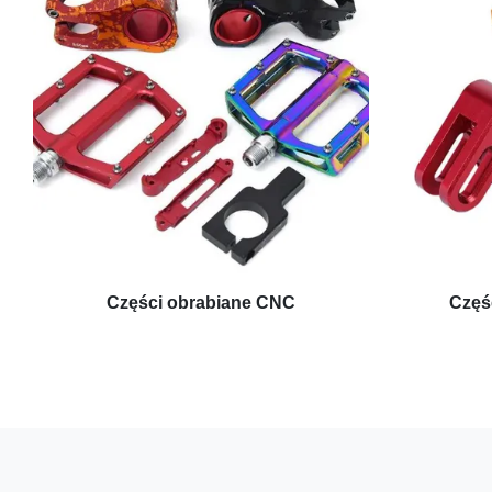
Części obrabiane CNC
Częś