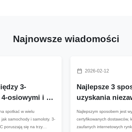
Najnowsze wiadomości
2026-02-12
iędzy 3-
Najlepsze 3 spo
4-osiowymi i 5-
uzyskania niez
frezarkami CNC
części do frezo
a spotkać w wielu
Najlepszym sposobem jest w
w 2026 r.
h jak samochody i samoloty. 3-
certyfikowanych dostawców, k
C poruszają się na trzy
zaufanych internetowych rynk