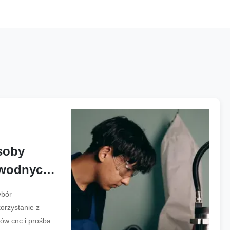
soby
awodnych
wania CNC
ybór
orzystanie z
ów cnc i prośba o