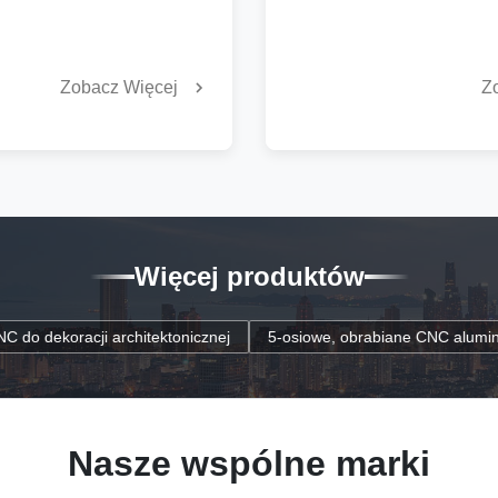
4-osiowego frezowania CNC i
próbki z dokumentami o jako
wego frezowania wprowadza
dostawcy jest ważna, poniew
ając więcej opcji. Obróbka 5-
powodować opóźnienia i mar
Zobacz Więcej
Z
tować bardzo twarde ...
pieniędzyWielu nabywców bor
problemami, takimi jak ...
Więcej produktów
tektonicznej
5-osiowe, obrabiane CNC aluminiowe części silnika d
Nasze wspólne marki