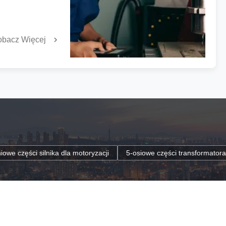
ści.Niezawodność
aż błędy mogą
nowanie
obacz Więcej
yka się z
la motoryzacji
5-osiowe części transformatora ze stali nierdzewn