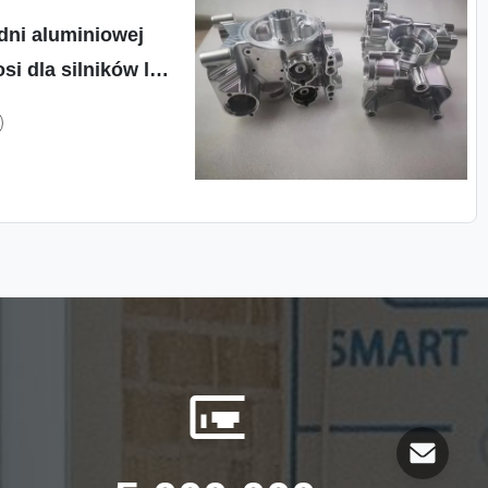
ni aluminiowej
si dla silników lub
zesyłowych