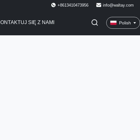
+8613410473956
info@waltay.com
ONTAKTUJ SIĘ Z NAMI
Polish