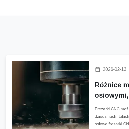
2026-02-13
Różnice m
osiowymi, 
osiowymi 
Frezarki CNC możn
dziedzinach, takic
osiowe frezarki CN