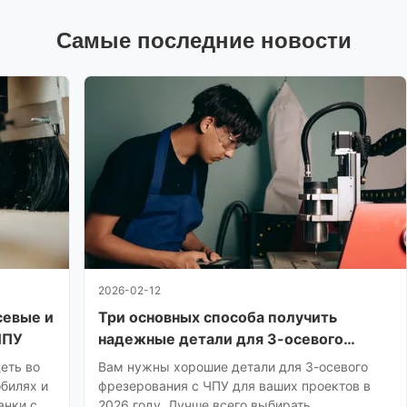
Самые последние новости
2026-02-12
севые и
Три основных способа получить
ЧПУ
надежные детали для 3-осевого
фрезерования с ЧПУ в 2026 году
еть во
Вам нужны хорошие детали для 3-осевого
обилях и
фрезерования с ЧПУ для ваших проектов в
анки с
2026 году. Лучше всего выбирать