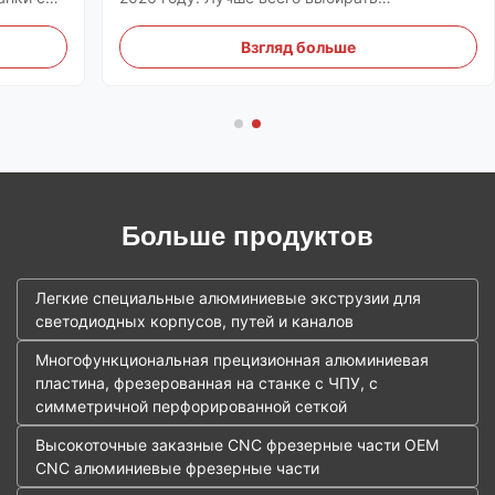
бавление
сертифицированных поставщиков,
 и
использовать надежные онлайн-торговые
Взгляд больше
ия
площадки с ЧПУ и запрашивать образцы с
ости
качественными документами. Надежность
поставщика важна, поскольку ошибки могут
пр...
Больше продуктов
Легкие специальные алюминиевые экструзии для
светодиодных корпусов, путей и каналов
Многофункциональная прецизионная алюминиевая
пластина, фрезерованная на станке с ЧПУ, с
симметричной перфорированной сеткой
Высокоточные заказные CNC фрезерные части OEM
CNC алюминиевые фрезерные части