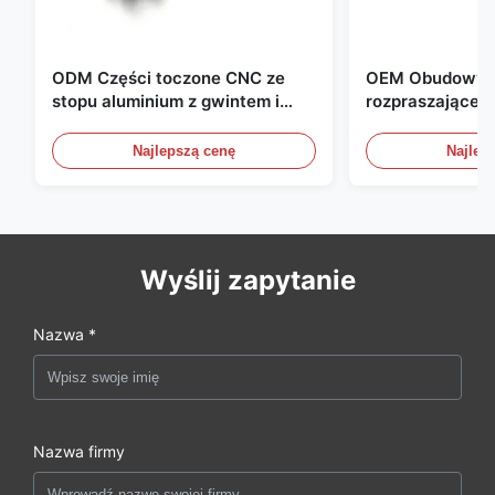
ODM Części toczone CNC ze
OEM Obudowy a
stopu aluminium z gwintem i
rozpraszające c
czernieniem anodowym
kompaktowych 
zasilania
Najlepszą cenę
Najlep
Wyślij zapytanie
Nazwa *
Nazwa firmy