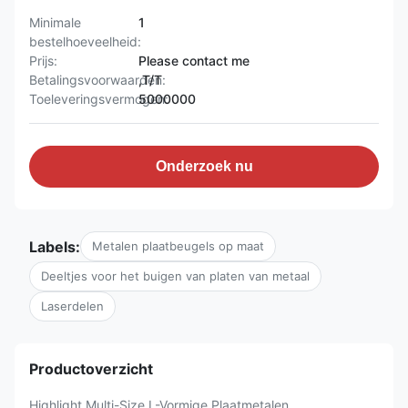
Minimale
1
bestelhoeveelheid:
Prijs:
Please contact me
Betalingsvoorwaarden:
,T/T
Toeleveringsvermogen:
5000000
Onderzoek nu
Labels:
Metalen plaatbeugels op maat
Deeltjes voor het buigen van platen van metaal
Laserdelen
Productoverzicht
Highlight Multi-Size L-Vormige Plaatmetalen