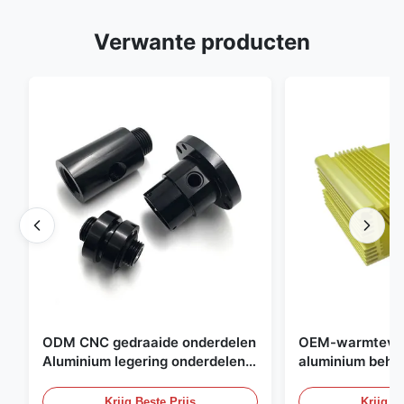
Verwante producten
ODM CNC gedraaide onderdelen
OEM-warmtever
Aluminium legering onderdelen
aluminium behui
met draad en zwart anodiseren
compacte
stroomvoorzien
Krijg Beste Prijs
Krijg Be