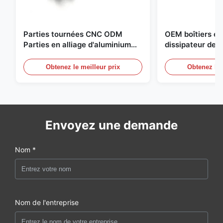
Parties tournées CNC ODM
OEM boîtiers en
Parties en alliage d'aluminium
dissipateur de c
avec fil et anodisation noire
unités d'aliment
compactes
Obtenez le meilleur prix
Obtenez le 
Envoyez une demande
Nom *
Nom de l'entreprise