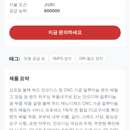
지불 조건:
,티/티
공급 능력:
800000
지금 문의하세요
태그:
전원 공급 장
SMPS 장치
DIN 철도 장치
제품 요약
강조점 블랙 하드 안오디스 된 CNC 가공 알루미늄 렌즈 배럴
고 정밀 광 렌즈 하우싱 부품내구성 있는 안오디제 알루미늄
광 부품 제품 설명 블랙 하드 애노디제드 CNC 가공 알루미늄
렌즈 배럴의 서비스 프로세스 1제작 전 협업 (1)요구사항 확인
렌즈 배럴 적용, 외부와 내부 지름, 길이, 스레드 사양, 동심성
요구 사항, 표면 마무리, 안오디싱 색상과 두께, 주문량 확인배
달 시간표. (2)그림 & 데이터 검토2D 기술 도면 또는 3D CAD