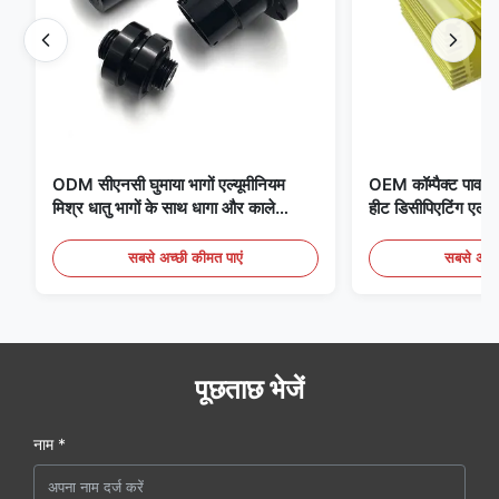
ODM सीएनसी घुमाया भागों एल्यूमीनियम
OEM कॉम्पैक्ट पावर स
मिश्र धातु भागों के साथ धागा और काले
हीट डिसीपिएटिंग एल्यू
एनोडाइजिंग
सबसे अच्छी कीमत पाएं
सबसे अच्छ
पूछताछ भेजें
नाम *