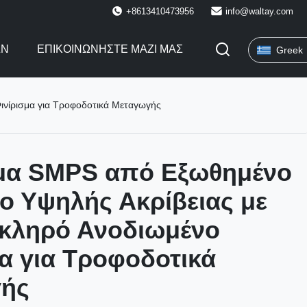
+8613410473956
info@waltay.com
ΩΝ
ΕΠΙΚΟΙΝΩΝΉΣΤΕ ΜΑΖΊ ΜΑΣ
Greek
ινίρισμα για Τροφοδοτικά Μεταγωγής
μα SMPS από Εξωθημένο
ο Υψηλής Ακρίβειας με
κληρό Ανοδιωμένο
α για Τροφοδοτικά
ής