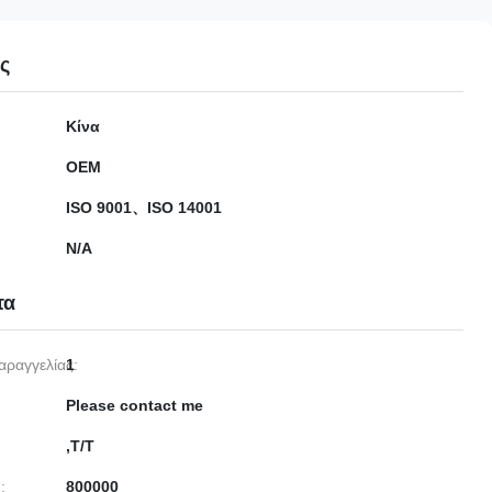
ες
Κίνα
OEM
ISO 9001、ISO 14001
N/A
τα
αραγγελίας:
1
Please contact me
,Τ/Τ
:
800000