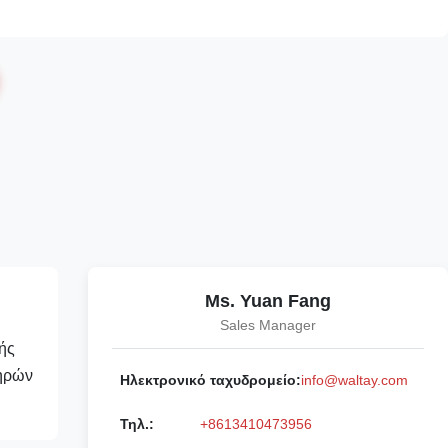
Ms. Yuan Fang
Sales Manager
ής
ληρών
Ηλεκτρονικό ταχυδρομείο:
info@waltay.com
Τηλ.:
+8613410473956