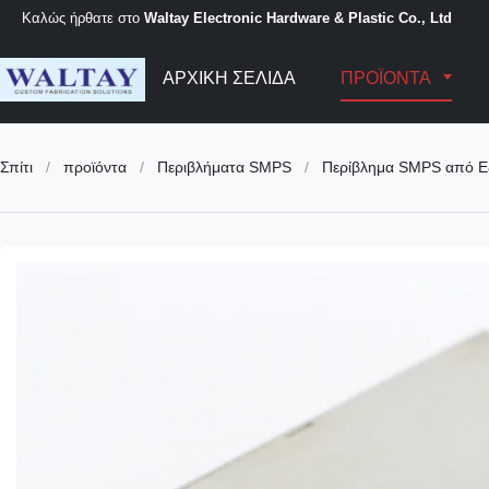
Καλώς ήρθατε στο
Waltay Electronic Hardware & Plastic Co., Ltd
ΑΡΧΙΚΉ ΣΕΛΊΔΑ
ΠΡΟΪΌΝΤΑ
Σπίτι
/
προϊόντα
/
Περιβλήματα SMPS
/
Περίβλημα SMPS από Εξ