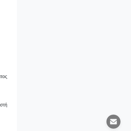
ατος
ωστή