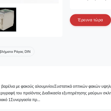
Έ
ρ
ε
υ
ν
α
τ
ώ
ρ
α
ιβλήματα Ράγας DIN
βαρέλια με φακούς αλουμινίουΣυστατικά οπτικών φακών υψηλ
Περιγραφή του προϊόντος Διαδικασία εξυπηρέτησης μαύρων σκ
ακό 1Συνεργασία πρ...