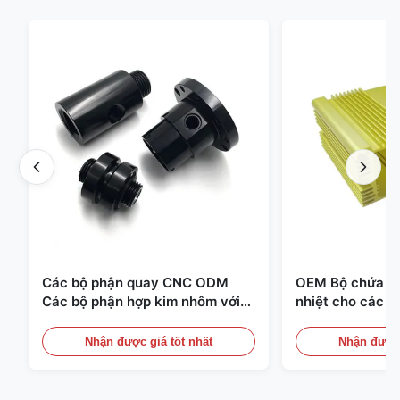
Các bộ phận quay CNC ODM
OEM Bộ chứa n
Các bộ phận hợp kim nhôm với
nhiệt cho các đ
sợi và anodizing đen
điện nhỏ gọn
Nhận được giá tốt nhất
Nhận được 