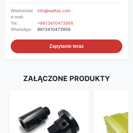
Wiadomość
info@waltay.com
e-mail:
Tel.:
+8613410473956
WhatsApp:
8613410473956
Zapytanie teraz
ZAŁĄCZONE PRODUKTY