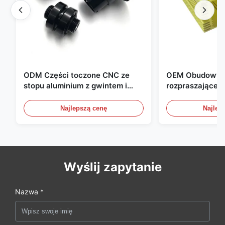
ODM Części toczone CNC ze
OEM Obudowy a
stopu aluminium z gwintem i
rozpraszające c
czernieniem anodowym
kompaktowych 
zasilania
Najlepszą cenę
Najlep
Wyślij zapytanie
Nazwa *