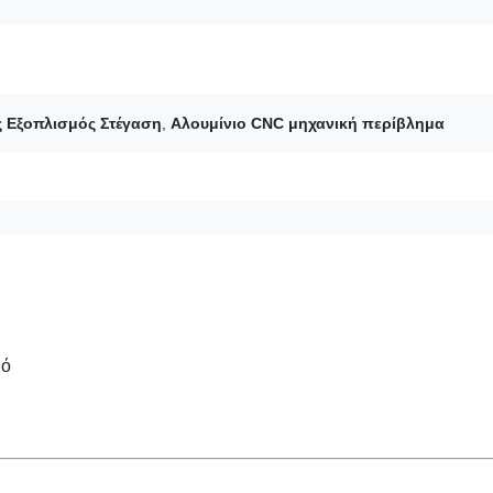
ς Εξοπλισμός Στέγαση
,
Αλουμίνιο CNC μηχανική περίβλημα
μό