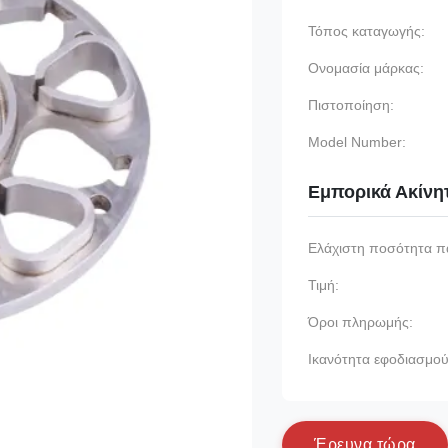
Τόπος καταγωγής:
Ονομασία μάρκας:
Πιστοποίηση:
Model Number:
Εμπορικά Ακίνη
Ελάχιστη ποσότητα π
Τιμή:
Όροι πληρωμής:
Ικανότητα εφοδιασμού
Έ
ρ
ε
υ
ν
α
τ
ώ
ρ
α