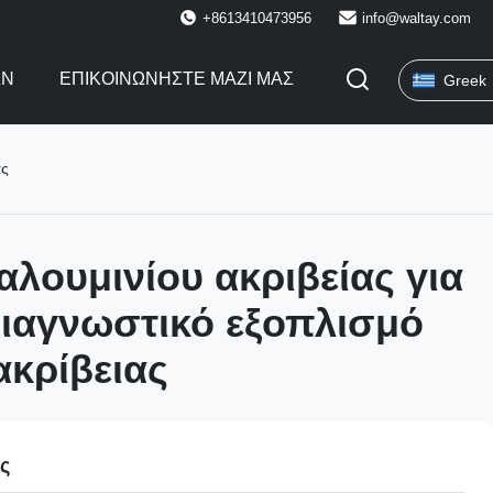
+8613410473956
info@waltay.com
ΩΝ
ΕΠΙΚΟΙΝΩΝΉΣΤΕ ΜΑΖΊ ΜΑΣ
Greek
ας
αλουμινίου ακριβείας για
διαγνωστικό εξοπλισμό
ακρίβειας
ες