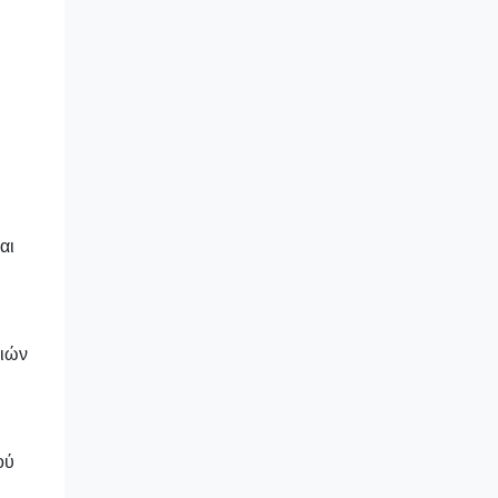
αι
μιών
ού