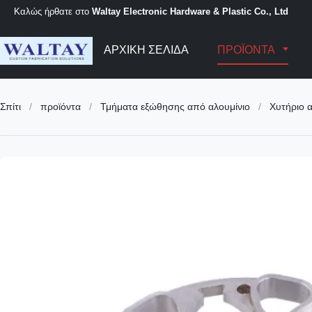
Καλώς ήρθατε στο
Waltay Electronic Hardware & Plastic Co., Ltd
ΑΡΧΙΚΉ ΣΕΛΊΔΑ
ΠΡΟΪΌΝΤΑ
Σπίτι
/
προϊόντα
/
Τμήματα εξώθησης από αλουμίνιο
/
Χυτήριο α