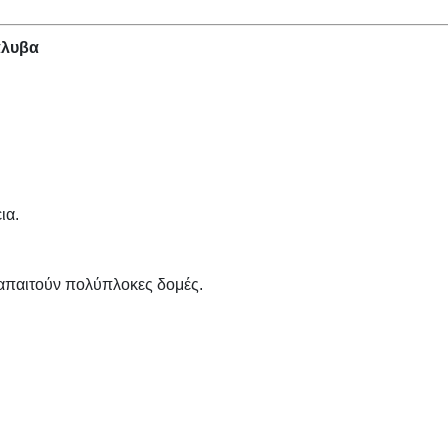
άλυβα
ια.
 απαιτούν πολύπλοκες δομές.