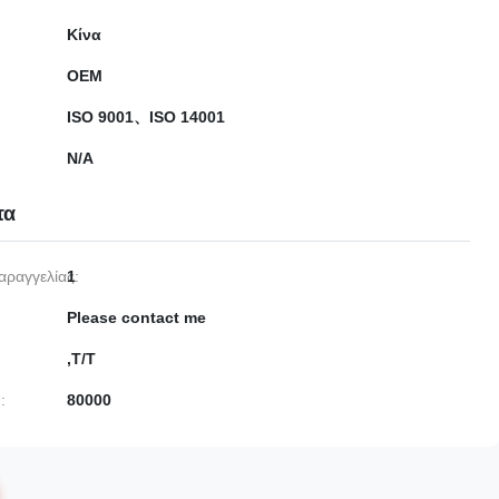
Κίνα
OEM
ISO 9001、ISO 14001
N/A
τα
αραγγελίας:
1
Please contact me
,Τ/Τ
:
80000