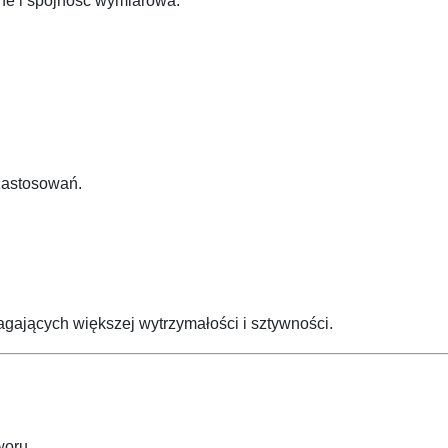
ne i spójność wymiarowa.
zastosowań.
ających większej wytrzymałości i sztywności.
woru