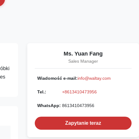
Ms. Yuan Fang
Sales Manager
róbki
ces
Wiadomość e-mail:
info@waltay.com
Tel.:
+8613410473956
WhatsApp:
8613410473956
Zapytanie teraz