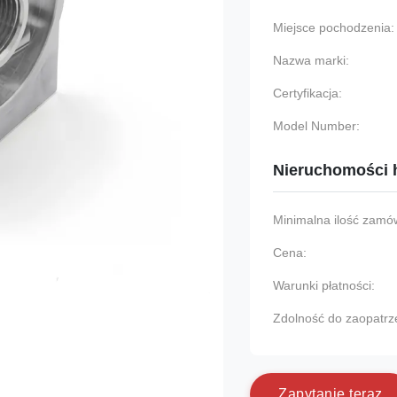
Miejsce pochodzenia:
Nazwa marki:
Certyfikacja:
Model Number:
Nieruchomości 
Minimalna ilość zamów
Cena:
Warunki płatności:
Zdolność do zaopatrz
Z
a
p
y
t
a
n
i
e
t
e
r
a
z