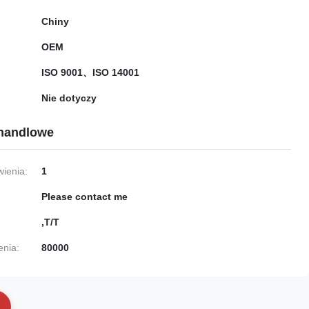
Chiny
OEM
ISO 9001、ISO 14001
Nie dotyczy
handlowe
ienia:
1
Please contact me
,T/T
enia:
80000