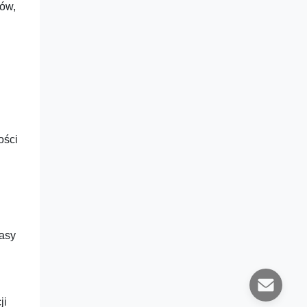
rów,
ości
masy
ji