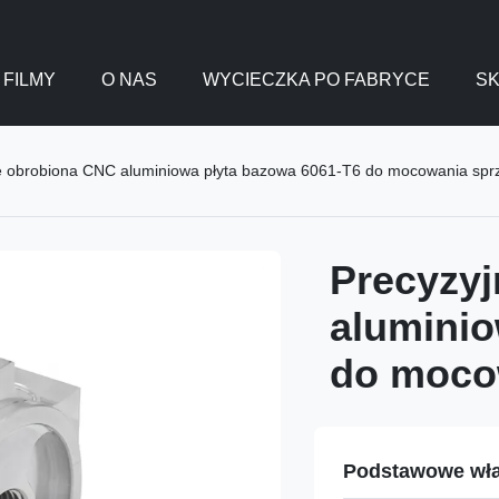
FILMY
O NAS
WYCIECZKA PO FABRYCE
SK
e obrobiona CNC aluminiowa płyta bazowa 6061-T6 do mocowania spr
Precyzyj
aluminio
do moco
Podstawowe wła