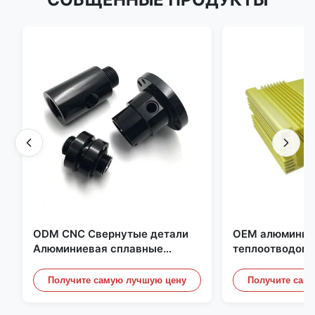
ODM CNC Свернутые детали
OEM алюминие
Алюминиевая сплавные
теплоотводом 
детали с нитью и черным
блоков питани
анодированием
Получите самую лучшую цену
Получите сам