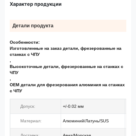
Характер продукции
Детали продукта
Особенности:
Изготовленные на заказ детали, фрезерованные на
станках с ЧПУ
,
Высокоточные детали, фрезерованные на станках с
ЧПУ
,
OEM детали для фрезерования алюминия на станках
с ЧПУ
Допуск:
+/-0.02 мм
Материал:
Алюминий/Латунь/SUS
Ка
Доставка:
Авиа/Морская