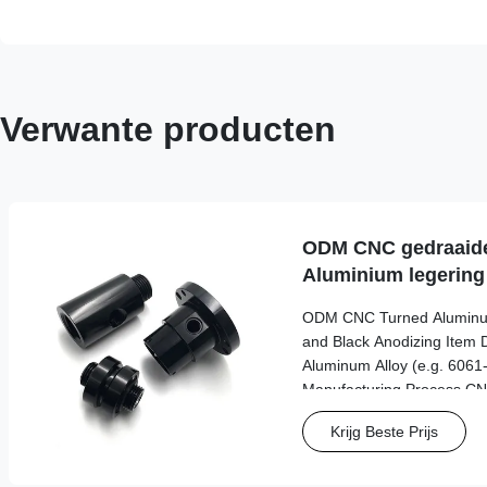
Verwante producten
ODM CNC gedraaide
Aluminium legering
draad en zwart ano
ODM CNC Turned Aluminum 
and Black Anodizing Item 
Aluminum Alloy (e.g. 6061
Manufacturing Process CNC
Surface Treatment Black an
Krijg Beste Prijs
Powder Coating, etc. Color
available) Features Externa
precise bore and grooves