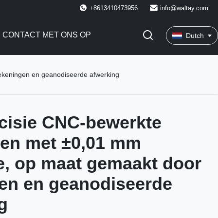
+8613410473956
info@waltay.com
 CONTACT MET ONS OP
Dutch
ekeningen en geanodiseerde afwerking
cisie CNC-bewerkte
len met ±0,01 mm
ie, op maat gemaakt door
en en geanodiseerde
g