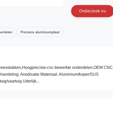
O
n
d
e
r
z
o
e
k
n
u
erdelen
Precieze aluminiumplaat
reesstukken,Hoogprecisie-cnc-bewerkte onderdelen,OEM CNC
ehandeling: Anodisatie Materiaal: Aluminium/koper/SUS
g/vaartuig Uiterlijk...