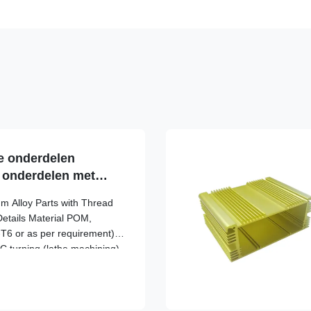
 onderdelen
 onderdelen met
diseren
Alloy Parts with Thread
Details Material POM,
-T6 or as per requirement)
 turning (lathe machining)
odizing, Polishing, Plating,
 Black (custom colors
l and internal threads,
 Thread Type Custom –