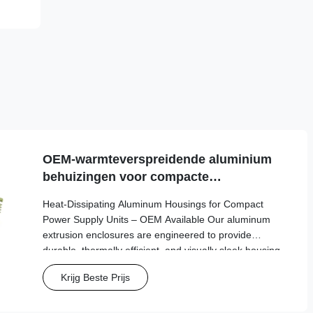
OEM-warmteverspreidende aluminium
behuizingen voor compacte
stroomvoorzieningseenheden
Heat-Dissipating Aluminum Housings for Compact
Power Supply Units – OEM Available Our aluminum
extrusion enclosures are engineered to provide
durable, thermally efficient, and visually sleek housing
for power supplies and other electronic components.
Krijg Beste Prijs
Designed for easy assembly and enhanced protection,
they are ideal for industrial and commercial
applications. Product Highlights: Material 6063-T5 /