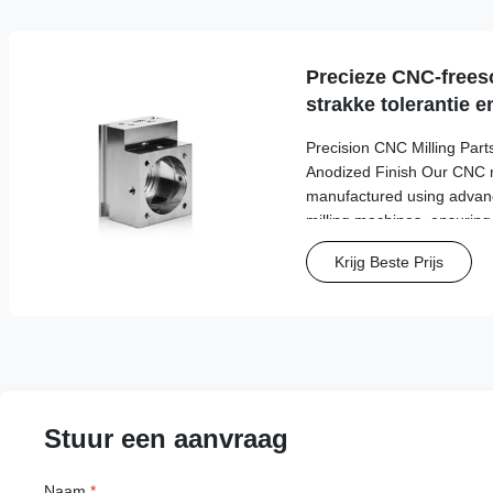
metric or imperial (as per
Customizable – per custo
Precieze CNC-frees
strakke tolerantie 
afwerking
Precision CNC Milling Part
Anodized Finish Our CNC mi
manufactured using advanc
milling machines, ensuring
accuracy, tight tolerances
Krijg Beste Prijs
finishes. These component
applications across a range
automotive, aerospace, med
and industrial automation.
Flexibility: We work with a
Stuur een aanvraag
Naam
*