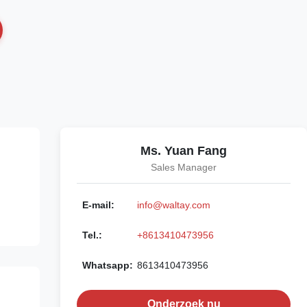
Ms. Yuan Fang
Sales Manager
E-mail:
info@waltay.com
Tel.:
+8613410473956
Whatsapp:
8613410473956
Onderzoek nu