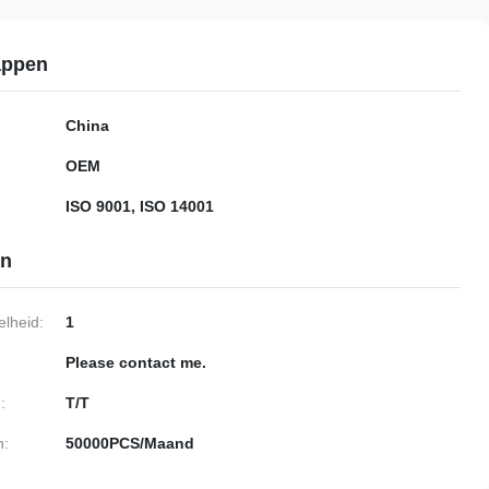
appen
China
OEM
ISO 9001, ISO 14001
en
lheid:
1
Please contact me.
:
T/T
n:
50000PCS/Maand