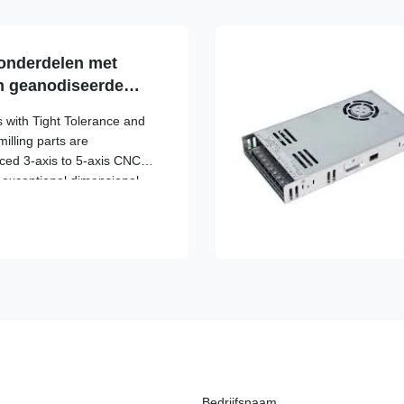
 drawing) Dimensions
mer
onderdelen met
en geanodiseerde
s with Tight Tolerance and
lling parts are
ed 3-axis to 5-axis CNC
 exceptional dimensional
, and smooth surface
s are ideal for demanding
 of industries, including
ical devices, electronics,
 Product Features: Material
Bedrijfsnaam