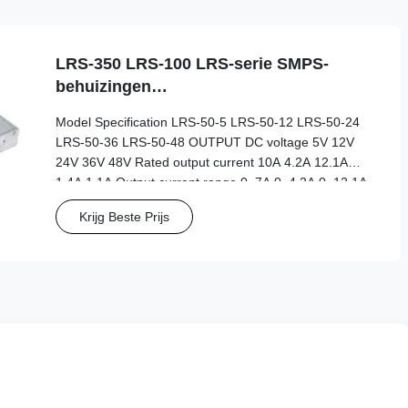
6061-T6 Aluminum Alloy Surface Finish Anodized
(Black, Silver, Natural), Powder
LRS-350 LRS-100 LRS-serie SMPS-
behuizingen
Schakelstroomtoevoerbehuizingen
Model Specification LRS-50-5 LRS-50-12 LRS-50-24
LRS-50-36 LRS-50-48 OUTPUT DC voltage 5V 12V
24V 36V 48V Rated output current 10A 4.2A 12.1A
1.4A 1.1A Output current range 0~7A 0~4.2A 0~12.1A
0~1.4A 0~1.1A DC power 50W 50W 50W 50W 50W
Krijg Beste Prijs
Voltage adj.range ±10% ±10% ±10% ±10% ±10%
Voltage tolerance ±2% ±1% ±1% ±1% ±1% Ripple and
noise 70mVp-p 100mVp-p 100mVp-p 100mVp-p
100mVp-p Line Regulation ±0.5% ±0.5% ±0.5% ±0.5%
±0.5% Load stability ±0.1% ±0.5% ±0.5% ±0.5% ±0.5%
INPUT AC