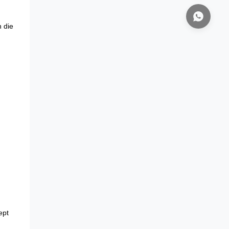
 die
ept