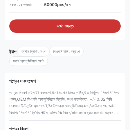
সরবরাহের ক্ষমতা:
50000pcs/মাস
এখন তদন্ত
ট্যাগ:
কাস্টম ফ্রিজিং অংশ
সিএনসি মিলিং যন্ত্রাংশ
যথার্থ অ্যালুমিনিয়াম প্লেট
পণ্যের সারসংক্ষেপ
পণ্যের বিবরণ হাইলাইট করুন:কাস্টম সিএনসি মিলড পার্টস,উচ্চ নির্ভুলতা সিএনসি মিলড
পার্টস,OEM সিএনসি অ্যালুমিনিয়াম ফ্রিজিং অংশ সহনশীলতাঃ +/- 0.02 মিমি
সারফেস ট্রিটমেন্টঃ অ্যানোডাইজিং উপাদানঃ অ্যালুমিনিয়াম/ব্রাস/এসইএস প্রোডাক্ট
বিভাগঃ সিএনসি ফ্রিজিং পার্টস ডেলিভারিঃ বিমান/জাহাজের মাধ্যমে চেহারা: অঙ্কন ...
পণ্যের বিবরণ