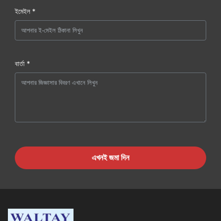
ইমেইল *
বার্তা *
এখনই জমা দিন