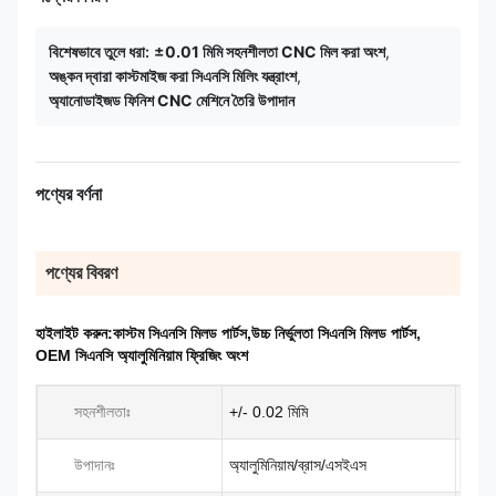
বিশেষভাবে তুলে ধরা:
±0.01 মিমি সহনশীলতা CNC মিল করা অংশ
,
অঙ্কন দ্বারা কাস্টমাইজ করা সিএনসি মিলিং যন্ত্রাংশ
,
অ্যানোডাইজড ফিনিশ CNC মেশিনে তৈরি উপাদান
পণ্যের বর্ণনা
পণ্যের বিবরণ
হাইলাইট করুন:
কাস্টম সিএনসি মিলড পার্টস
,
উচ্চ নির্ভুলতা সিএনসি মিলড পার্টস
,
OEM সিএনসি অ্যালুমিনিয়াম ফ্রিজিং অংশ
সহনশীলতাঃ
+/- 0.02 মিমি
উপাদানঃ
অ্যালুমিনিয়াম/ব্রাস/এসইএস