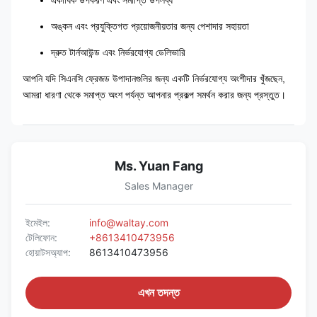
একাধিক উপকরণ এবং সমাপ্তি উপলব্ধ
অঙ্কন এবং প্রযুক্তিগত প্রয়োজনীয়তার জন্য পেশাদার সহায়তা
দ্রুত টার্নআউন্ড এবং নির্ভরযোগ্য ডেলিভারি
আপনি যদি সিএনসি ফ্রেজড উপাদানগুলির জন্য একটি নির্ভরযোগ্য অংশীদার খুঁজছেন,
আমরা ধারণা থেকে সমাপ্ত অংশ পর্যন্ত আপনার প্রকল্প সমর্থন করার জন্য প্রস্তুত।
Ms. Yuan Fang
Sales Manager
ইমেইল:
info@waltay.com
টেলিফোন:
+8613410473956
হোয়াটসঅ্যাপ:
8613410473956
এখন তদন্ত