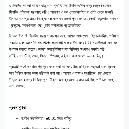
ওয়ালটেয়, আমরা কাস্টম ধাতু এবং প্লাস্টিকের উপাদানগুলির জন্য নির্ভুল সিএনসি
ফ্রিজিং পরিষেবা সরবরাহ করি। আপনার একক প্রোটোটাইপ বা ছোট থেকে মাঝারি
উত্পাদন রান প্রয়োজন কিনা,আমরা আপনার নকশা পূরণ করতে মাপসই যন্ত্রপাতি সমাধান
প্রস্তাব, সহনশীলতা এবং পৃষ্ঠের সমাপ্তির প্রয়োজনীয়তা।
উন্নত সিএনসি ফ্রিজিং সরঞ্জাম ব্যবহার করে, আমরা অটোমেশন, ইলেকট্রনিক্স, পরিমাপ
সরঞ্জাম এবং যন্ত্রপাতি মত শিল্পের জন্য জটিল জ্যামিতি এবং টাইট সহনশীলতা সঙ্গে অংশ
উত্পাদন করতে পারেন।আমরা অ্যালুমিনিয়াম সহ বিভিন্ন উপকরণ সমর্থন করি,
স্টেইনলেস স্টীল, তামা, পিতল, পিওএম, নাইলন, এবং আরও অনেক কিছু।
প্রতিটি অংশ সাবধানে প্রক্রিয়াজাত করা হয় এবং উচ্চ মাত্রিক নির্ভুলতা এবং ধ্রুবক
মান নিশ্চিত করার জন্য পরিদর্শন করা হয়। আমরা এছাড়াও স্থায়িত্ব এবং চেহারা
উন্নত করার জন্য বিভিন্ন পৃষ্ঠ চিকিত্সা অফার,যেমনঃ অ্যানোডাইজিং, পাউডার লেপ,
এবং পলিশিং।
প্রধান সুবিধা:
সংকীর্ণ সহনশীলতাঃ ±0.01 মিমি পর্যন্ত