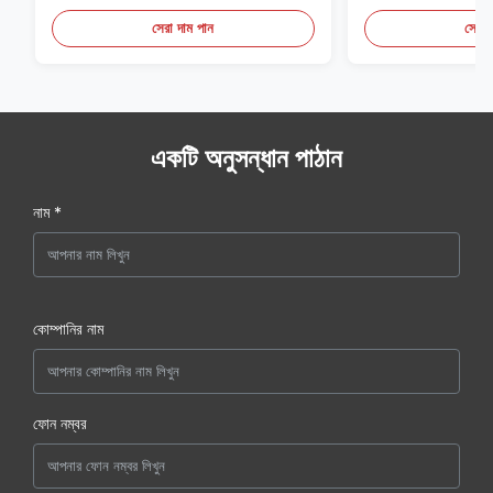
সেরা দাম পান
সেরা 
একটি অনুসন্ধান পাঠান
নাম *
কোম্পানির নাম
ফোন নম্বর