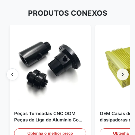
PRODUTOS CONEXOS
Peças Torneadas CNC ODM
OEM Casas de a
Peças de Liga de Alumínio Com
dissipadoras de
Rosca e Anodização Preta
unidades de al
compactas
Obtenha o melhor preço
Obtenha o 