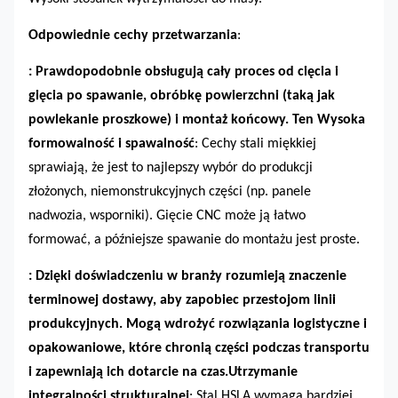
Odpowiednie cechy przetwarzania
:
: Prawdopodobnie obsługują cały proces od cięcia i
gięcia po spawanie, obróbkę powierzchni (taką jak
powlekanie proszkowe) i montaż końcowy. Ten
Wysoka
formowalność i spawalność
: Cechy stali miękkiej
sprawiają, że jest to najlepszy wybór do produkcji
złożonych, niemonstrukcyjnych części (np. panele
nadwozia, wsporniki). Gięcie CNC może ją łatwo
formować, a późniejsze spawanie do montażu jest proste.
: Dzięki doświadczeniu w branży rozumieją znaczenie
terminowej dostawy, aby zapobiec przestojom linii
produkcyjnych. Mogą wdrożyć rozwiązania logistyczne i
opakowaniowe, które chronią części podczas transportu
i zapewniają ich dotarcie na czas.
Utrzymanie
integralności strukturalnej
: Stal HSLA wymaga bardziej