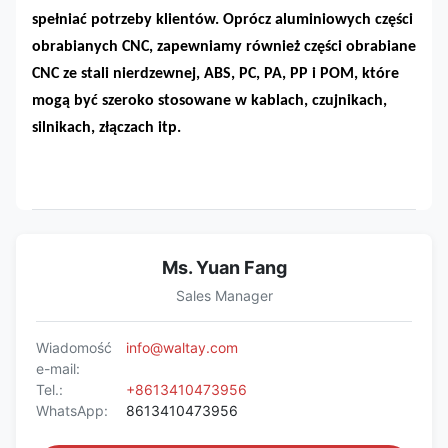
spełniać potrzeby klientów. Oprócz aluminiowych części
obrabianych CNC, zapewniamy również części obrabiane
CNC ze stali nierdzewnej, ABS, PC, PA, PP i POM, które
mogą być szeroko stosowane w kablach, czujnikach,
silnikach, złączach itp.
Ms. Yuan Fang
Sales Manager
Wiadomość
info@waltay.com
e-mail:
Tel.:
+8613410473956
WhatsApp:
8613410473956