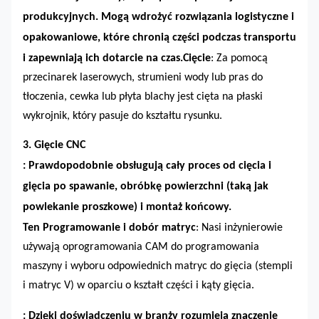
produkcyjnych. Mogą wdrożyć rozwiązania logistyczne i
opakowaniowe, które chronią części podczas transportu
i zapewniają ich dotarcie na czas.
Cięcie
: Za pomocą
przecinarek laserowych, strumieni wody lub pras do
tłoczenia, cewka lub płyta blachy jest cięta na płaski
wykrojnik, który pasuje do kształtu rysunku.
3. Gięcie CNC
: Prawdopodobnie obsługują cały proces od cięcia i
gięcia po spawanie, obróbkę powierzchni (taką jak
powlekanie proszkowe) i montaż końcowy.
Ten
Programowanie i dobór matryc
:
Nasi
i
nżynierowie
używają oprogramowania CAM do programowania
maszyny i wyboru odpowiednich matryc do gięcia (stempli
i matryc V) w oparciu o kształt części i kąty gięcia.
: Dzięki doświadczeniu w branży rozumieją znaczenie