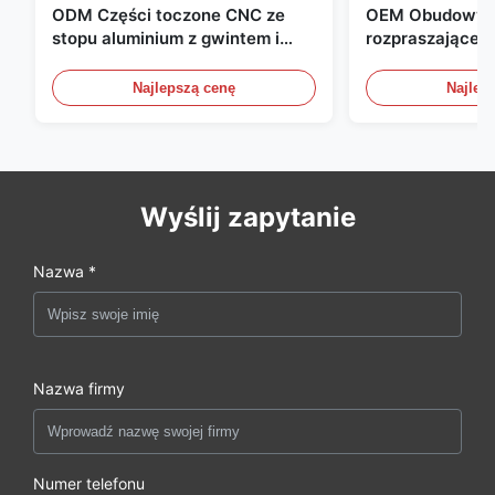
ODM Części toczone CNC ze
OEM Obudowy a
stopu aluminium z gwintem i
rozpraszające c
czernieniem anodowym
kompaktowych 
zasilania
Najlepszą cenę
Najlep
Wyślij zapytanie
Nazwa *
Nazwa firmy
Numer telefonu