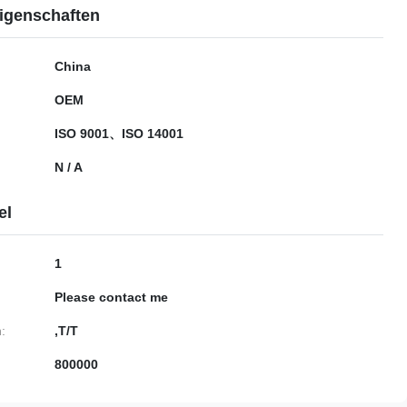
igenschaften
China
OEM
ISO 9001、ISO 14001
N / A
el
1
Please contact me
:
,T/T
800000