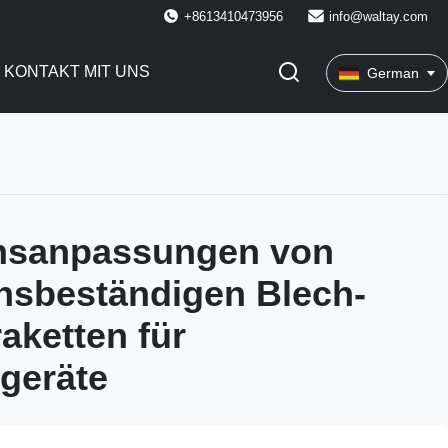
+8613410473956
info@waltay.com
KONTAKT MIT UNS
German
onsanpassungen von
nsbeständigen Blech-
raketten für
egeräte