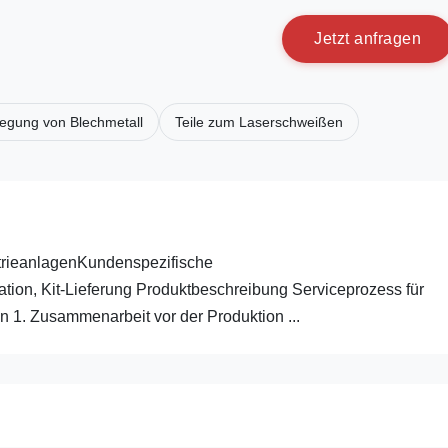
J
e
t
z
t
a
n
f
r
a
g
e
n
Biegung von Blechmetall
Teile zum Laserschweißen
strieanlagenKundenspezifische
tion, Kit-Lieferung Produktbeschreibung Serviceprozess für
n 1. Zusammenarbeit vor der Produktion ...