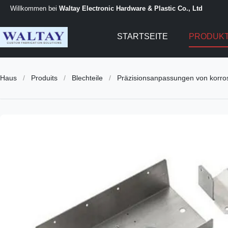
Willkommen bei
Waltay Electronic Hardware & Plastic Co., Ltd
STARTSEITE
PRODUK
Haus
/
Produits
/
Blechteile
/
Präzisionsanpassungen von korros