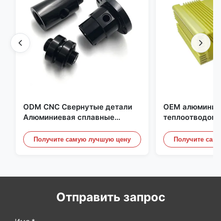
ODM CNC Свернутые детали
OEM алюминие
Алюминиевая сплавные
теплоотводом 
детали с нитью и черным
блоков питани
анодированием
Получите самую лучшую цену
Получите сам
Отправить запрос