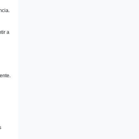
ncia.
tir a
ente.
​​