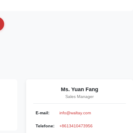
Ms. Yuan Fang
Sales Manager
E-mail:
info@waltay.com
Telefone:
+8613410473956