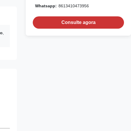
Whatsapp:
8613410473956
Consulte agora
ão
,