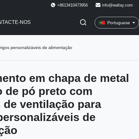
+8613410473956
info@waltay.com
NTACTE-NOS
Portuguese
igos personalizáveis de alimentação
ento em chapa de metal
o de pó preto com
 de ventilação para
personalizáveis de
ção