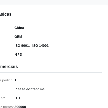
ásicas
China
OEM
ISO 9001、ISO 14001
N / D
merciais
 pedido:
1
Please contact me
nto:
,T/T
ecimento:
800000