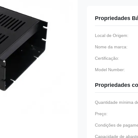
Propriedades B
Local de Origem:
Nome da marca:
Certificação:
Model Number:
Propriedades co
Quantidade mínima de
Preço:
Condições de pagame
Capacidade de abast