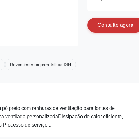
C
o
n
s
u
l
t
e
a
g
o
r
a
Revestimentos para trilhos DIN
pó preto com ranhuras de ventilação para fontes de
a ventilada personalizadaDissipação de calor eficiente,
 Processo de serviço ...