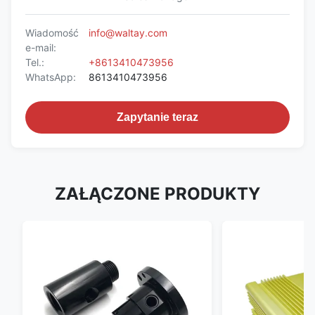
Wiadomość
info@waltay.com
e-mail:
Tel.:
+8613410473956
WhatsApp:
8613410473956
Zapytanie teraz
ZAŁĄCZONE PRODUKTY