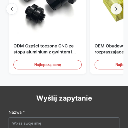
ODM Części toczone CNC ze
OEM Obudowy a
stopu aluminium z gwintem i
rozpraszające c
czernieniem anodowym
kompaktowych 
zasilania
Najlepszą cenę
Najlep
Wyślij zapytanie
Nazwa *