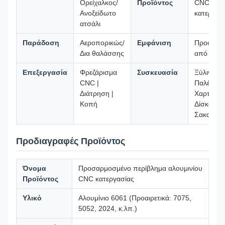
Ορείχαλκος/
Προϊόντος
CNC
Ανοξείδωτο
κατεργασ
ατσάλι
Παράδοση
Αεροπορικώς/
Εμφάνιση
Προσαρμ
Δια θαλάσσης
από Σχέδ
Επεξεργασία
Φρεζάρισμα
Συσκευασία
Ξύλινο κο
CNC |
Παλέτα,
Διάτρηση |
Χαρτοκιβ
Κοπή
Δίσκος P
Σακούλα
Προδιαγραφές Προϊόντος
Όνομα
Προσαρμοσμένο περίβλημα αλουμινίου
Προϊόντος
CNC κατεργασίας
Υλικό
Αλουμίνιο 6061 (Προαιρετικά: 7075,
5052, 2024, κ.λπ.)