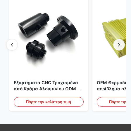
Εξαρτήματα CNC Τροχισμένα
OEM Θερμοδιαλ
από Κράμα Αλουμινίου ODM με
περίβλημα αλου
Σπείρωμα και Μαύρο Ανοδίωση
συμπαγές μονά
ηλεκτρικής ενέ
Πάρτε την καλύτερη τιμή
Πάρτε την κ