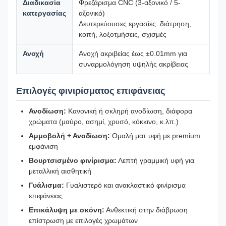
Διαδικασία
Φρεζάρισμα CNC (3-αξονικό / 5-
κατεργασίας
αξονικό)
Δευτερεύουσες εργασίες: διάτρηση,
κοπή, λοξοτμήσεις, σχισμές
Ανοχή
Ανοχή ακριβείας έως ±0.01mm για
συναρμολόγηση υψηλής ακρίβειας
Επιλογές φινιρίσματος επιφάνειας
Ανοδίωση:
Κανονική ή σκληρή ανοδίωση, διάφορα
χρώματα (μαύρο, ασημί, χρυσό, κόκκινο, κ.λπ.)
Αμμοβολή + Ανοδίωση:
Ομαλή ματ υφή με premium
εμφάνιση
Βουρτσισμένο φινίρισμα:
Λεπτή γραμμική υφή για
μεταλλική αισθητική
Γυάλισμα:
Γυαλιστερό και ανακλαστικό φινίρισμα
επιφάνειας
Επικάλυψη με σκόνη:
Ανθεκτική στην διάβρωση
επίστρωση με επιλογές χρωμάτων