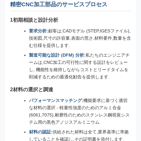
精密CNC加工部品のサービスプロセス
1初期相談と設計分析
要求分析:
顧客は,CADモデル (STEP,IGESファイル),
技術図,尺寸の許容量,表面の荒さ,材料要件,数量を含
む仕様を提供します.
製造可能な設計 (DFM) 分析:
私たちのエンジニアチ
ームは,CNC加工の可行性に関する設計をレビュー
し, 機能性を維持しながらコストとリードタイムを
削減するための最適化勧告を提供します.
2材料の選択と調達
パフォーマンスマッチング:
機能要求に基づく適切
な材料の選択 - 軽量性強度のためのアルミ合金
(6061,7075),耐磨性のためのステンレス鋼視覚シス
テム用の黒色アノジスアルミニウム.
材料の認証:
供給された材料は全て,業界基準に準拠
していることを確認し,その証明書を添付します.