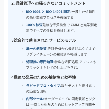
2. 品質管理への揺るぎないコミットメント
ISO 9001 と ISO 14001 認定:
一貫した信頼性
の高い製造プロセスを確保する
100% 検査
厳格な品質検査で CMM と光学測定
器ですべての仕様を検証します.
3総合的で統合されたサービスモデル
単一の解決策:
設計分析から最終組み立てまで
サプライチェーンの複雑さを軽減します
処理後の専門知識:
特殊な表面処理,アノジスや
ブラックオキシドの仕上げを含む.
4迅速な発展のための敏捷性と効率性
ラピッドプロトタイプ:
設計テストと繰り返し
の迅速な回転
内部ツール:
オーダーメイドの固定装置とジグ
は,一貫した生産のためにセットアップ時間を