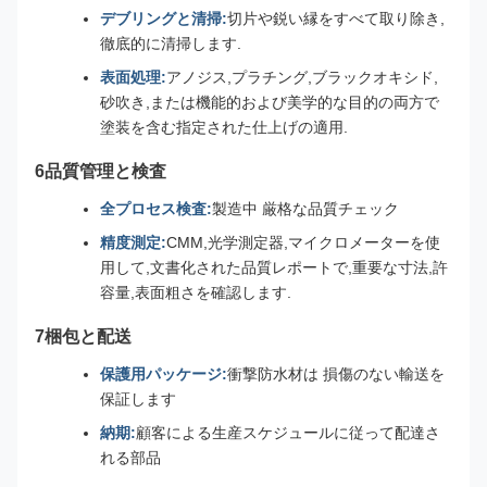
デブリングと清掃:
切片や鋭い縁をすべて取り除き,
徹底的に清掃します.
表面処理:
アノジス,プラチング,ブラックオキシド,
砂吹き,または機能的および美学的な目的の両方で
塗装を含む指定された仕上げの適用.
6品質管理と検査
全プロセス検査:
製造中 厳格な品質チェック
精度測定:
CMM,光学測定器,マイクロメーターを使
用して,文書化された品質レポートで,重要な寸法,許
容量,表面粗さを確認します.
7梱包と配送
保護用パッケージ:
衝撃防水材は 損傷のない輸送を
保証します
納期:
顧客による生産スケジュールに従って配達さ
れる部品