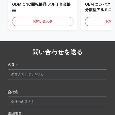
ODM CNC回転部品 アルミ合金部
OEM コンパク
品
分散型アルミニ
お問い合わせ
お問
問い合わせを送る
名前 *
会社名
電話番号