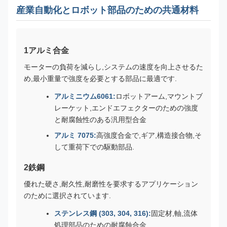
産業自動化とロボット部品のための共通材料
1アルミ合金
モーターの負荷を減らし,システムの速度を向上させるた
め,最小重量で強度を必要とする部品に最適です.
アルミニウム6061:
ロボットアーム,マウントブ
レーケット,エンドエフェクターのための強度
と耐腐蝕性のある汎用型合金
アルミ 7075:
高強度合金で,ギア,構造接合物,そ
して重荷下での駆動部品.
2鉄鋼
優れた硬さ,耐久性,耐磨性を要求するアプリケーション
のために選択されています.
ステンレス鋼 (303, 304, 316):
固定材,軸,流体
処理部品のための耐腐蝕合金