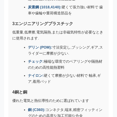
炭素鋼 (1018,4140):
硬くて張力強い材料で 歯
車や歯輪や重荷構造部品を
3エンジニアリングプラスチック
低重量,低摩擦,電気隔熱,または非磁気特性が必要なとき
に使用されます.
デリン (POM):
寸法安定し,ブッシング,ギア,ス
ライダーに摩擦が少ない.
チェック:
極端な環境でのベアリングや隔熱材
のための高性能熱塑料
ナイロン:
硬くて摩擦が少ない材料で 軸承,ギ
ア,着用パッド
4銅と銅
優れた電気と熱伝導性のために選ばれています
銅 (C360):
コンネクタ,端末,精密フィッティン
グのための高度な加工可能な合金