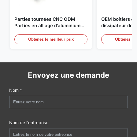
Parties tournées CNC ODM
OEM boîtiers en
Parties en alliage d'aluminium
dissipateur de c
avec fil et anodisation noire
unités d'aliment
compactes
Obtenez le meilleur prix
Obtenez le 
Envoyez une demande
Nom *
Nom de l'entreprise