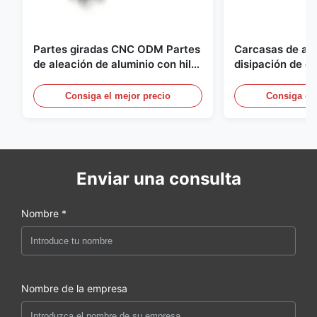
Partes giradas CNC ODM Partes
Carcasas de alu
de aleación de aluminio con hilo
disipación de c
y anodizado negro
unidades de fue
alimentación c
Consiga el mejor precio
Consiga el 
Enviar una consulta
Nombre *
Nombre de la empresa