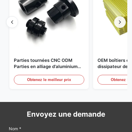
Parties tournées CNC ODM
OEM boîtiers en
Parties en alliage d'aluminium
dissipateur de c
avec fil et anodisation noire
unités d'aliment
compactes
Obtenez le meilleur prix
Obtenez le 
Envoyez une demande
Nom *