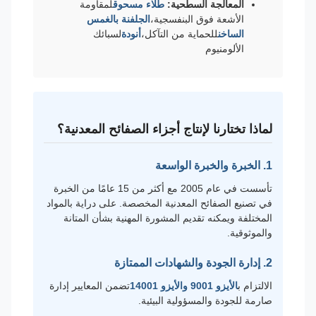
المعالجة السطحية:
طلاء مسحوق
لمقاومة
الأشعة فوق البنفسجية،
الجلفنة بالغمس
الساخن
للحماية من التآكل،
أنودة
لسبائك
الألومنيوم
لماذا تختارنا لإنتاج أجزاء الصفائح المعدنية؟
1. الخبرة والخبرة الواسعة
تأسست في عام 2005 مع أكثر من 15 عامًا من الخبرة
في تصنيع الصفائح المعدنية المخصصة. على دراية بالمواد
المختلفة ويمكنه تقديم المشورة المهنية بشأن المتانة
والموثوقية.
2. إدارة الجودة والشهادات الممتازة
الالتزام ب
الأيزو 9001 والأيزو 14001
تضمن المعايير إدارة
صارمة للجودة والمسؤولية البيئية.