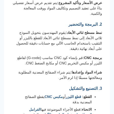
عرض الأسعار وتأكيد المشروع:
يتم تقديم عرض أسعار تفصيلي
بناءً على تعقيد التصميم وتكاليف المواد ووقت المعالجة
والكمية.
2. البرمجة والتحضير
نمط مسطح ثنائي الأبعاد:
يقوم المهندسون بتحويل النموذج
ثلاثي الأبعاد إلى نمط مسطح ثنائي الأبعاد للقطع بالليزر أو
التثقيب باستخدام الحاسب الآلي مع حسابات دقيقة للحصول
على أبعاد نهائية دقيقة.
برمجة CNC:
قم بإنشاء كود CNC مناسب (G-code) لقاطع
الليزر أو مكبس التخريم CNC أو مكابح الضغط CNC.
شراء المواد وإعدادها:
يتم شراء الصفائح المعدنية المطلوبة
ومعالجتها مسبقًا إذا لزم الأمر.
3. التصنيع والتشكيل
القطع:
قطع الليزر
أو
مكبس CNC
يقطع الصفائح
المعدنية بدقة
الانحناء:
قطع الأجزاء الموضوعة فيها
الفرامل