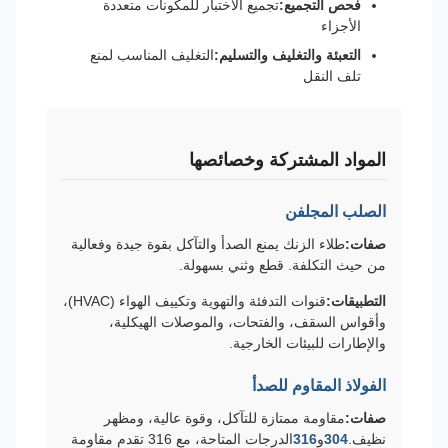
فحص التجميع:
تجميع الاختبار للمكونات متعددة
الأجزاء
التعبئة والتغليف والتسليم:
التغليف المناسب لمنع
تلف النقل
المواد المشتركة وخصائصها
الصلب المجلفن
صفات:
طلاء الزنك يمنع الصدأ والتآكل بقوة جيدة وفعالية
من حيث التكلفة. قطع وثني بسهولة.
التطبيقات:
قنوات التدفئة والتهوية وتكييف الهواء (HVAC)،
وأقواس السقف، والفتحات، والموصلات الهيكلية،
والإطارات للبيئات الخارجية.
الفولاذ المقاوم للصدأ
صفات:
مقاومة ممتازة للتآكل، وقوة عالية، ومظهر
نظيف.
304
و
316
الدرجات المتاحة، مع 316 تقدم مقاومة