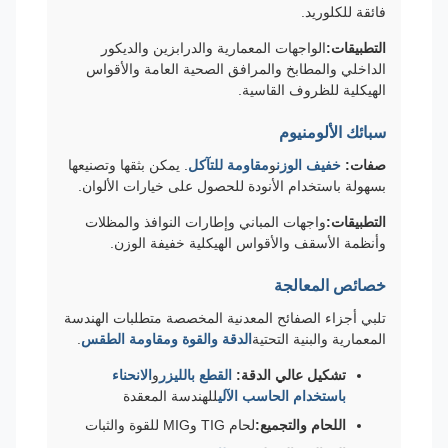
فائقة للكلوريد.
التطبيقات:
الواجهات المعمارية والدرابزين والديكور
الداخلي والمطابخ والمرافق الصحية العامة والأقواس
الهيكلية للظروف القاسية.
سبائك الألومنيوم
صفات:
خفيف الوزن
و
مقاومة للتآكل
. يمكن بثقها وتصنيعها
بسهولة باستخدام الأنودة للحصول على خيارات الألوان.
التطبيقات:
واجهات المباني وإطارات النوافذ والمظلات
وأنظمة الأسقف والأقواس الهيكلية خفيفة الوزن.
خصائص المعالجة
تلبي أجزاء الصفائح المعدنية المخصصة متطلبات الهندسة
المعمارية والبنية التحتية
الدقة والقوة ومقاومة الطقس
.
تشكيل عالي الدقة:
القطع بالليزر
و
الانحناء
باستخدام الحاسب الآلي
للهندسة المعقدة
اللحام والتجميع:
لحام TIG وMIG للقوة والثبات