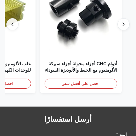
أدوام CNC أجزاء محولة أجزاء سبيكة
علب الألومنيوم ا
الألومنيوم مع الخيط والأنوديزة السوداء
للوحدات الكهربائ
احصل على أفضل سعر
احصل عل
أرسل استفسارًا
اسم *