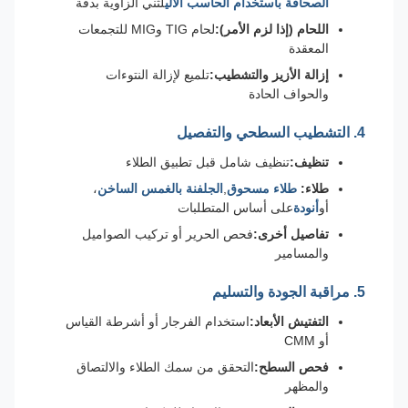
الصحافة باستخدام الحاسب الآلي
لثني الزاوية بدقة
اللحام (إذا لزم الأمر):
لحام TIG وMIG للتجمعات
المعقدة
إزالة الأزيز والتشطيب:
تلميع لإزالة النتوءات
والحواف الحادة
4. التشطيب السطحي والتفصيل
تنظيف:
تنظيف شامل قبل تطبيق الطلاء
طلاء:
طلاء مسحوق
,
الجلفنة بالغمس الساخن
،
أو
أنودة
على أساس المتطلبات
تفاصيل أخرى:
فحص الحرير أو تركيب الصواميل
والمسامير
5. مراقبة الجودة والتسليم
التفتيش الأبعاد:
استخدام الفرجار أو أشرطة القياس
أو CMM
فحص السطح:
التحقق من سمك الطلاء والالتصاق
والمظهر