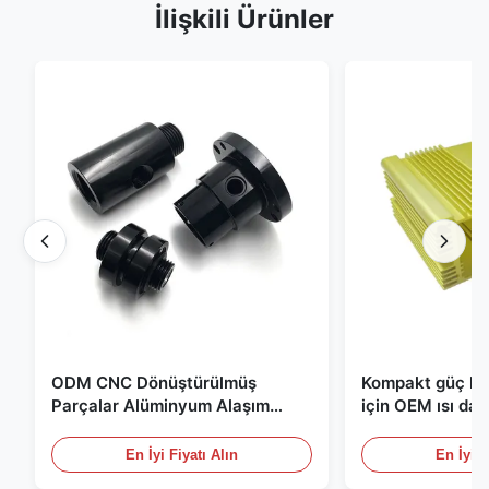
İlişkili Ürünler
ODM CNC Dönüştürülmüş
Kompakt güç kay
Parçalar Alüminyum Alaşım
için OEM ısı dağ
Parçalar Fil ve Siyah
kaplamalar
Anodizasyonla
En İyi Fiyatı Alın
En İyi F