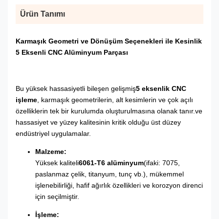
Ürün Tanımı
Karmaşık Geometri ve Dönüşüm Seçenekleri ile Kesinlik
5 Eksenli CNC Alüminyum Parçası
Bu yüksek hassasiyetli bileşen gelişmiş
5 eksenlik CNC
işleme
, karmaşık geometrilerin, alt kesimlerin ve çok açılı
özelliklerin tek bir kurulumda oluşturulmasına olanak tanır.ve
hassasiyet ve yüzey kalitesinin kritik olduğu üst düzey
endüstriyel uygulamalar.
Malzeme:
Yüksek kaliteli
6061-T6 alüminyum
(ifaki: 7075,
paslanmaz çelik, titanyum, tunç vb.), mükemmel
işlenebilirliği, hafif ağırlık özellikleri ve korozyon direnci
için seçilmiştir.
İşleme: