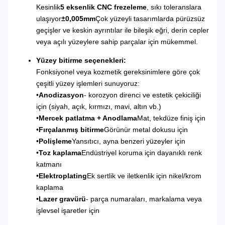
Kesinlik
5 eksenlik CNC frezeleme
, sıkı toleranslara
ulaşıyor
±0,005mm
Çok yüzeyli tasarımlarda pürüzsüz
geçişler ve keskin ayrıntılar ile bileşik eğri, derin cepler
veya açılı yüzeylere sahip parçalar için mükemmel.
Yüzey bitirme seçenekleri:
Fonksiyonel veya kozmetik gereksinimlere göre çok
çeşitli yüzey işlemleri sunuyoruz:
•
Anodizasyon
- korozyon direnci ve estetik çekiciliği
için (siyah, açık, kırmızı, mavi, altın vb.)
•
Mercek patlatma + Anodlama
Mat, tekdüze finiş için
•
Fırçalanmış bitirme
Görünür metal dokusu için
•
Polişleme
Yansıtıcı, ayna benzeri yüzeyler için
•
Toz kaplama
Endüstriyel koruma için dayanıklı renk
katmanı
•
Elektroplating
Ek sertlik ve iletkenlik için nikel/krom
kaplama
•
Lazer gravürü
- parça numaraları, markalama veya
işlevsel işaretler için