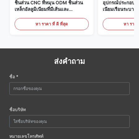
ชิ้นส่วน CNC ที่หมุน ODM ชิ้นส่วน
อุปกรณ์ประกอบกา
เหล็กอัลลูมิเนียมที่มีเส้นและ
เนียมเรือนระบายค
anodizing สีดํา
หน่วยพลังงานขนา
หา ราคา ที่ ดี ที่สุด
หา ราคา ที
ส่งคำถาม
ชื่อ *
ชื่อบริษัท
หมายเลขโทรศัพท์