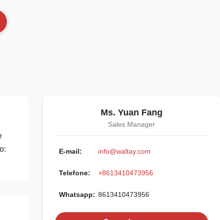
Ms. Yuan Fang
Sales Manager
e
o:
E-mail:
info@waltay.com
Telefone:
+8613410473956
Whatsapp:
8613410473956