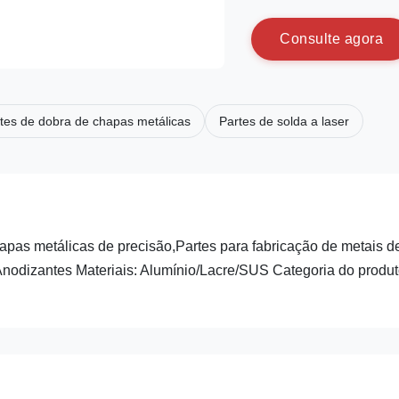
C
o
n
s
u
l
t
e
a
g
o
r
a
tes de dobra de chapas metálicas
Partes de solda a laser
pas metálicas de precisão,Partes para fabricação de metais d
 Anodizantes Materiais: Alumínio/Lacre/SUS Categoria do produt