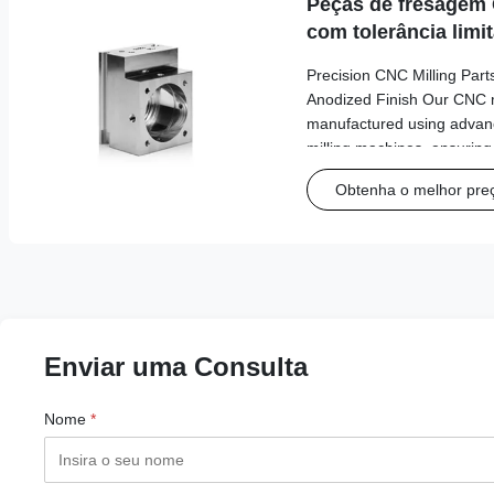
Peças de fresagem 
com tolerância lim
anodizado
Precision CNC Milling Part
Anodized Finish Our CNC mi
manufactured using advanc
milling machines, ensuring
accuracy, tight tolerances
Obtenha o melhor pre
finishes. These component
applications across a range
automotive, aerospace, med
and industrial automation.
Flexibility: We work with a
Enviar uma Consulta
Nome
*