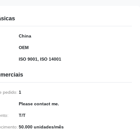
ásicas
China
OEM
ISO 9001, ISO 14001
merciais
 pedido:
1
Please contact me.
nto:
T/T
ecimento:
50.000 unidades/mês