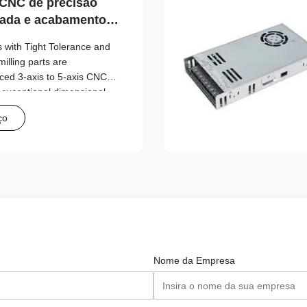
CNC de precisão
itada e acabamento
s with Tight Tolerance and
lling parts are
ed 3-axis to 5-axis CNC
 exceptional dimensional
, and smooth surface
ço
s are ideal for demanding
 of industries, including
ical devices, electronics,
 Product Features: Material
Nome da Empresa