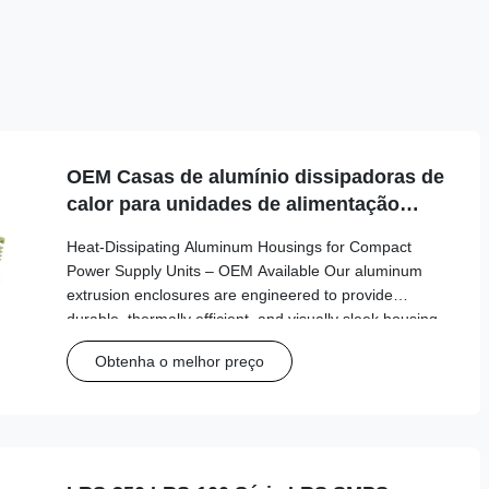
OEM Casas de alumínio dissipadoras de
calor para unidades de alimentação
compactas
Heat-Dissipating Aluminum Housings for Compact
Power Supply Units – OEM Available Our aluminum
extrusion enclosures are engineered to provide
durable, thermally efficient, and visually sleek housing
for power supplies and other electronic components.
Obtenha o melhor preço
Designed for easy assembly and enhanced protection,
they are ideal for industrial and commercial
applications. Product Highlights: Material 6063-T5 /
6061-T6 Aluminum Alloy Surface Finish Anodized
(Black, Silver, Natural), Powder