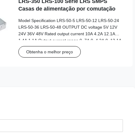
LRS-350 LRS-100 Série LRS SMPS
Casas de alimentação por comutação
Model Specification LRS-50-5 LRS-50-12 LRS-50-24
LRS-50-36 LRS-50-48 OUTPUT DC voltage 5V 12V
24V 36V 48V Rated output current 10A 4.2A 12.1A
1.4A 1.1A Output current range 0~7A 0~4.2A 0~12.1A
0~1.4A 0~1.1A DC power 50W 50W 50W 50W 50W
Obtenha o melhor preço
Voltage adj.range ±10% ±10% ±10% ±10% ±10%
Voltage tolerance ±2% ±1% ±1% ±1% ±1% Ripple and
noise 70mVp-p 100mVp-p 100mVp-p 100mVp-p
100mVp-p Line Regulation ±0.5% ±0.5% ±0.5% ±0.5%
±0.5% Load stability ±0.1% ±0.5% ±0.5% ±0.5% ±0.5%
INPUT AC