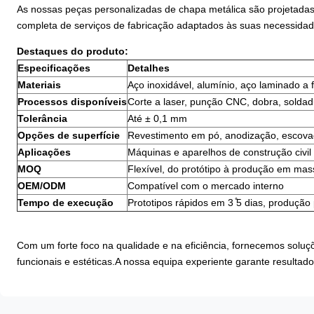
As nossas peças personalizadas de chapa metálica são projetad
completa de serviços de fabricação adaptados às suas necessidad
Destaques do produto:
Especificações
Detalhes
Materiais
Aço inoxidável, alumínio, aço laminado a f
Processos disponíveis
Corte a laser, punção CNC, dobra, solda
Tolerância
Até ± 0,1 mm
Opções de superfície
Revestimento em pó, anodização, escova
Aplicações
Máquinas e aparelhos de construção civil 
MOQ
Flexível, do protótipo à produção em mas
OEM/ODM
Compatível com o mercado interno
Tempo de execução
Prototipos rápidos em 3 ̊5 dias, produção
Com um forte foco na qualidade e na eficiência, fornecemos sol
funcionais e estéticas.A nossa equipa experiente garante resultado