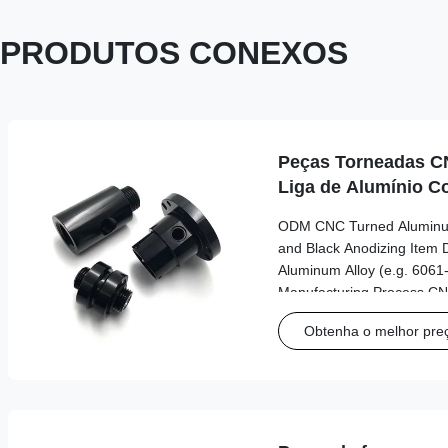
PRODUTOS CONEXOS
Peças Torneadas 
Liga de Alumínio C
Anodização Preta
ODM CNC Turned Aluminum 
and Black Anodizing Item 
Aluminum Alloy (e.g. 6061
Manufacturing Process CNC
Surface Treatment Black an
Obtenha o melhor pre
Powder Coating, etc. Color
available) Features Externa
precise bore and grooves
metric or imperial (as per
Customizable – per custo