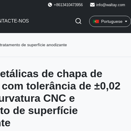
+8613410473956
info@waltay.com
NTACTE-NOS
Portuguese
tratamento de superfície anodizante
etálicas de chapa de
 com tolerância de ±0,02
urvatura CNC e
to de superfície
te