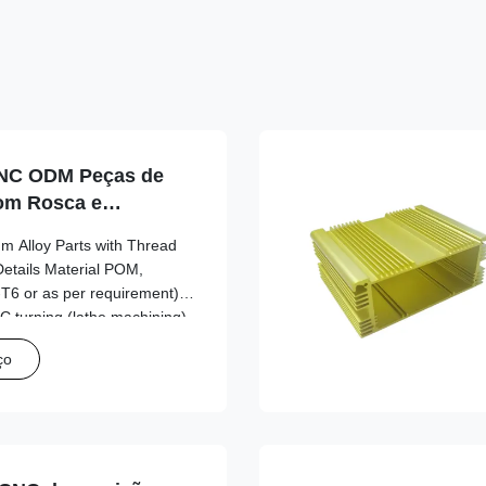
CNC ODM Peças de
om Rosca e
Alloy Parts with Thread
Details Material POM,
-T6 or as per requirement)
 turning (lathe machining)
odizing, Polishing, Plating,
ço
 Black (custom colors
l and internal threads,
 Thread Type Custom –
 drawing) Dimensions
mer