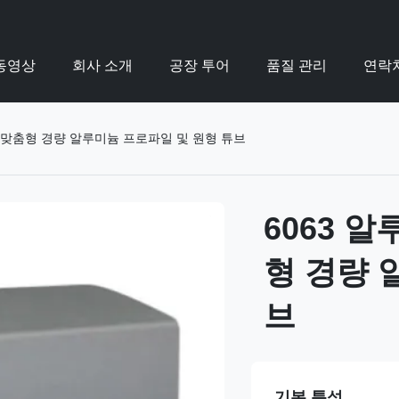
동영상
회사 소개
공장 투어
품질 관리
연락
 맞춤형 경량 알루미늄 프로파일 및 원형 튜브
6063 
형 경량 
브
기본 특성