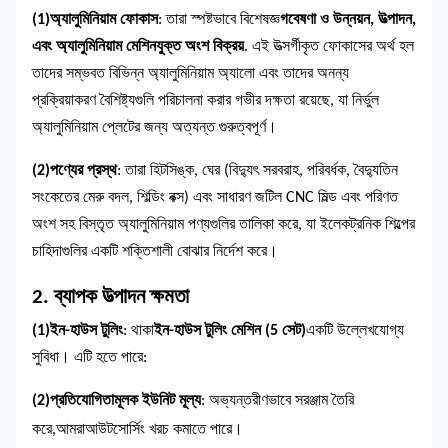
(1)
অ্যালুমিনিয়াম ফোকাস
: তারা স্পষ্টভাবে বিশেষজ্ঞ
গবেষণা ও উন্নয়ন, উত্পাদন,
এবং অ্যালুমিনিয়াম মেশিনযুক্ত অংশ বিক্রয়
. এই উত্সর্গীকৃত ফোকাসের অর্থ হল
তাদের সম্ভবত বিভিন্ন অ্যালুমিনিয়াম অ্যালো এবং তাদের অনন্য
প্রক্রিয়াকরণ বৈশিষ্ট্যগুলি পরিচালনা করার গভীর দক্ষতা রয়েছে, যা নির্ভুল
অ্যালুমিনিয়াম প্লেটের জন্য অত্যন্ত গুরুত্বপূর্ণ।
(2)
পণ্যের প্রস্থ
: তারা হিটসিঙ্ক, ঘের (বিদ্যুৎ সরবরাহ, পরিবর্ধক, বৈদ্যুতিন
সংকেতের মেরু বদল, শিল্ডিং বক্স) এবং সাধারণ জটিল CNC মিল্ড এবং পরিণত
অংশ সহ বিস্তৃত অ্যালুমিনিয়াম পণ্যগুলির তালিকা করে, যা ইলেকট্রনিক শিল্পের
চাহিদাগুলির একটি শক্তিশালী বোঝার নির্দেশ করে।
2. ব্যাপক উত্পাদন ক্ষমতা
(1)
ইন-হাউস টুলিং
: থাকা
ইন-হাউস টুলিং মেশিন (5 সেট)
একটি উল্লেখযোগ্য
সুবিধা। এটি হতে পারে:
(2)
প্রতিযোগিতামূলক ইউনিট মূল্য
: অভ্যন্তরীণভাবে সরঞ্জাম তৈরি
করে,
আমরা
আউটসোর্সিং খরচ কমাতে পারে।