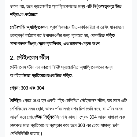
ভালো নয়, তবে প্রয়োজনীয় অ্যাপ্লিকেশনের জন্য এটি নিখুঁত
অত্যন্ত উচ্চ
শক্তি
এবং
কঠোরতা
.
মোটরগাড়ি অ্যাপ্লিকেশন
: প্রাথমিকভাবে উচ্চ-কার্যকারিতা বা রেসিং যানবাহনে
গুরুত্বপূর্ণ কাঠামোগত উপাদানগুলির জন্য ব্যবহৃত হয়, যেমন
উচ্চ শক্তি
সাসপেনশন লিঙ্ক
,
ব্রেক ক্যালিপার
, এবং
মহাকাশ-গ্রেড অংশ
.
2. স্টেইনলেস স্টীল
স্টেইনলেস স্টীল এর কারণে নির্দিষ্ট স্বয়ংচালিত অ্যাপ্লিকেশনের জন্য
অপরিহার্য
জারা প্রতিরোধের
এবং
উচ্চ শক্তি
.
গ্রেড: 303 এবং 304
বৈশিষ্ট্য
: গ্রেড 303 হল একটি "ফ্রি-মেশিনিং" স্টেইনলেস স্টীল, যার মানে এটি
মেশিনিংয়ের সময় ছোট, আরও পরিচালনাযোগ্য চিপ তৈরি করে, যা এটির জন্য
আদর্শ করে তোলে
উচ্চ নির্ভুলতা
সিএনসি কাজ। গ্রেড 304 আরও সাধারণ এবং
চমৎকার জারা প্রতিরোধের প্রস্তাব করে তবে 303 এর চেয়ে সামান্য দুর্বল
মেশিনিবিলিটি রয়েছে।