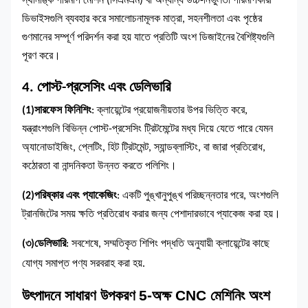
স্থানাঙ্ক পরিমাপ মেশিন (সিএমএম) বা অন্যান্য উচ্চ-নির্ভুলতা পরিমাপকারী
ডিভাইসগুলি ব্যবহার করে সমালোচনামূলক মাত্রা, সহনশীলতা এবং পৃষ্ঠের
গুণমানের সম্পূর্ণ পরিদর্শন করা হয় যাতে প্রতিটি অংশ ডিজাইনের বৈশিষ্ট্যগুলি
পূরণ করে।
4. পোস্ট-প্রসেসিং এবং ডেলিভারি
(1)
সারফেস ফিনিশিং
: ক্লায়েন্টের প্রয়োজনীয়তার উপর ভিত্তি করে,
যন্ত্রাংশগুলি বিভিন্ন পোস্ট-প্রসেসিং ট্রিটমেন্টের মধ্য দিয়ে যেতে পারে যেমন
অ্যানোডাইজিং, প্লেটিং, হিট ট্রিটমেন্ট, স্যান্ডব্লাস্টিং, বা জারা প্রতিরোধ,
কঠোরতা বা নান্দনিকতা উন্নত করতে পলিশিং।
(2)
পরিষ্কার এবং প্যাকেজিং
: একটি পুঙ্খানুপুঙ্খ পরিচ্ছন্নতার পরে, অংশগুলি
ট্রানজিটের সময় ক্ষতি প্রতিরোধ করার জন্য পেশাদারভাবে প্যাকেজ করা হয়।
(৩)
ডেলিভারি
: সবশেষে, সম্মতিকৃত শিপিং পদ্ধতি অনুযায়ী ক্লায়েন্টের কাছে
যোগ্য সমাপ্ত পণ্য সরবরাহ করা হয়
.
উৎপাদনে সাধারণ উপকরণ
5-অক্ষ CNC মেশিনিং অংশ