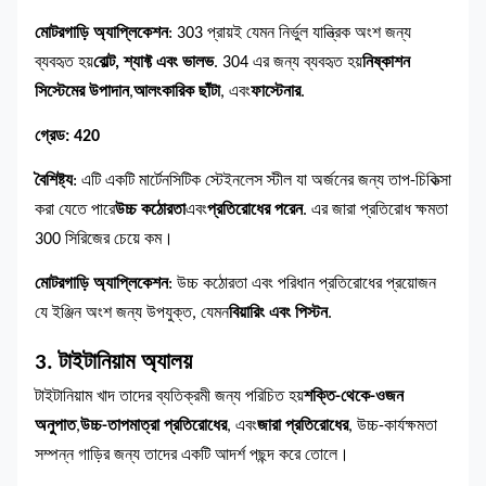
মোটরগাড়ি অ্যাপ্লিকেশন
: 303 প্রায়ই যেমন নির্ভুল যান্ত্রিক অংশ জন্য
ব্যবহৃত হয়
বোল্ট, শ্যাফ্ট এবং ভালভ
. 304 এর জন্য ব্যবহৃত হয়
নিষ্কাশন
সিস্টেমের উপাদান
,
আলংকারিক ছাঁটা
, এবং
ফাস্টেনার
.
গ্রেড: 420
বৈশিষ্ট্য
: এটি একটি মার্টেনসিটিক স্টেইনলেস স্টীল যা অর্জনের জন্য তাপ-চিকিত্সা
করা যেতে পারে
উচ্চ কঠোরতা
এবং
প্রতিরোধের পরেন
. এর জারা প্রতিরোধ ক্ষমতা
300 সিরিজের চেয়ে কম।
মোটরগাড়ি অ্যাপ্লিকেশন
: উচ্চ কঠোরতা এবং পরিধান প্রতিরোধের প্রয়োজন
যে ইঞ্জিন অংশ জন্য উপযুক্ত, যেমন
বিয়ারিং এবং পিস্টন
.
3. টাইটানিয়াম অ্যালয়
টাইটানিয়াম খাদ তাদের ব্যতিক্রমী জন্য পরিচিত হয়
শক্তি-থেকে-ওজন
অনুপাত
,
উচ্চ-তাপমাত্রা প্রতিরোধের
, এবং
জারা প্রতিরোধের
, উচ্চ-কার্যক্ষমতা
সম্পন্ন গাড়ির জন্য তাদের একটি আদর্শ পছন্দ করে তোলে।