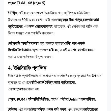
গ্রেড: Ti-6Al-4V (গ্রেড 5)
বৈশিষ্ট্য
: এটি সবচেয়ে সাধারণ টাইটানিয়াম খাদ, যা বিশ্বের টাইটানিয়াম
উৎপাদনের 50% এরও বেশি। এটা আছে
অত্যন্ত উচ্চ শক্তি
,
চমৎকার জারা
প্রতিরোধের
, এবং
ভাল জোড়যোগ্যতা
. যাইহোক, এটি মেশিন করা কঠিন এবং
বিশেষ সরঞ্জাম এবং পরামিতি প্রয়োজন।
মোটরগাড়ি অ্যাপ্লিকেশন
: ব্যাপকভাবে ব্যবহৃত
রেসিং কার এক্সস্ট
সিস্টেম
,
টার্বোচার্জার ব্লেড
,
সংযোগকারী রড
, এবং
উচ্চ-শেষ ফাস্টেনার
ওজন
কমাতে এবং কর্মক্ষমতা উন্নত করতে।
4. ইঞ্জিনিয়ারিং প্লাস্টিক
ইঞ্জিনিয়ারিং প্লাস্টিকগুলি অ-কাঠামোগত অংশগুলির জন্য স্বয়ংচালিত উত্পাদনে
ব্যবহৃত হয় যেখানে
লাইটওয়েট বৈশিষ্ট্য
,
জারা প্রতিরোধের
,
এবং
অন্তরণ
প্রয়োজন হয়
গ্রেড: POM (পলিঅক্সিমিথিলিন)
, নামেও পরিচিত
Delrin®
বা
অ্যাসিটাল
.
বৈশিষ্ট্য
: এটা অফার
উচ্চ শক্তি
, ক
কম ঘর্ষণ সহগ
, এবং চমৎকার
প্রতিরোধের