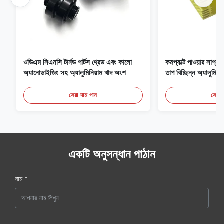
ওডিএম সিএনসি টার্নড পার্টস থ্রেড এবং কালো
কমপ্যাক্ট পাওয়ার সাপ
অ্যানোডাইজিং সহ অ্যালুমিনিয়াম খাদ অংশ
তাপ বিচ্ছিন্ন অ্যালুমিনি
সেরা দাম পান
সেরা 
একটি অনুসন্ধান পাঠান
নাম *