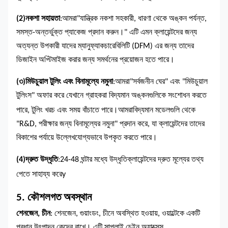
(2)
নকশা সহায়তা
:
আমরা
"যান্ত্রিক নকশা সহকারী, ধারণা থেকে অঙ্কন পর্যন্ত,
সমস্ত-অন্তর্ভুক্ত প্যাকেজ প্রদান করুন।" এটি এমন ক্লায়েন্টদের জন্য
অত্যন্ত উপকারী যাদের ম্যানুফ্যাকচারেবিলিটি (DFM) এর জন্য তাদের
ডিজাইন অপ্টিমাইজ করার জন্য সমর্থনের প্রয়োজন হতে পারে।
(৩)
মিউচুয়াল টুলিং এবং বিনামূল্যে নমুনা
:
আমরা
"সর্বজনীন ঘের" এবং "মিউচুয়াল
টুলিংস" অফার করে যেখানে গ্রাহকরা বিদ্যমান অঙ্কনগুলিকে সংশোধন করতে
পারে, টুলিং খরচ এবং সময় বাঁচাতে পারে।
আমরা
বিদ্যমান মডেলগুলি থেকে
"R&D, পরীক্ষার জন্য বিনামূল্যের নমুনা" প্রদান করে, যা ক্লায়েন্টদের তাদের
বিকাশের পর্যায়ে উল্লেখযোগ্যভাবে উপকৃত করতে পারে।
(4)
দ্রুত উদ্ধৃতি
:
24-48 ঘন্টার মধ্যে উদ্ধৃতি
ক্লায়েন্টদের দ্রুত মূল্যের তথ্য
পেতে সাহায্য করে
y
5. কৌশলগত অবস্থান
শেনজেন, চীন
: শেনজেন, গুয়াংডং, চীনে অবস্থিত হওয়ায়, ওয়াল্টেকে একটি
প্রধান উৎপাদন কেন্দ্রে রাখে। এটি সাপ্লাই চেইন অ্যাক্সেস,