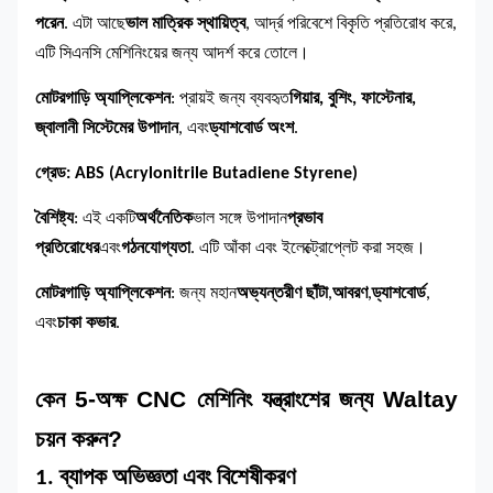
পরেন
. এটা আছে
ভাল মাত্রিক স্থায়িত্ব
, আর্দ্র পরিবেশে বিকৃতি প্রতিরোধ করে,
এটি সিএনসি মেশিনিংয়ের জন্য আদর্শ করে তোলে।
মোটরগাড়ি অ্যাপ্লিকেশন
: প্রায়ই জন্য ব্যবহৃত
গিয়ার, বুশিং, ফাস্টেনার,
জ্বালানী সিস্টেমের উপাদান
, এবং
ড্যাশবোর্ড অংশ
.
গ্রেড: ABS (Acrylonitrile Butadiene Styrene)
বৈশিষ্ট্য
: এই একটি
অর্থনৈতিক
ভাল সঙ্গে উপাদান
প্রভাব
প্রতিরোধের
এবং
গঠনযোগ্যতা
. এটি আঁকা এবং ইলেক্ট্রোপ্লেট করা সহজ।
মোটরগাড়ি অ্যাপ্লিকেশন
: জন্য মহান
অভ্যন্তরীণ ছাঁটা
,
আবরণ
,
ড্যাশবোর্ড
,
এবং
চাকা কভার
.
কেন 5-অক্ষ CNC মেশিনিং যন্ত্রাংশের জন্য Waltay
চয়ন করুন?
1. ব্যাপক অভিজ্ঞতা এবং বিশেষীকরণ