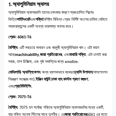
1.
অ্যালুমিনিয়াম অ্যালয়
অ্যালুমিনিয়াম অ্যালয়গুলি তাদের চমৎকার কারণে স্বয়ংচালিত শিল্পের
ভিত্তি
লাইটওয়েট
এবং
শক্তি
বৈশিষ্ট্য বিভিন্ন গ্রেড নির্দিষ্ট অংশের চাহিদা মেটাতে
পারফরম্যান্সের একটি অনন্য ভারসাম্য অফার করে।
গ্রেড: 6061-T6
বৈশিষ্ট্য
: এটি সবচেয়ে সাধারণ এবং বহুমুখী অ্যালুমিনিয়াম খাদ। এটা মহান
আছে
machinability
,
জারা প্রতিরোধের
, এবং
মাঝারি শক্তি
. এটা ঢালাই করা
সহজ, তাপ চিকিত্সা, এবং পৃষ্ঠ সমাপ্তির জন্য anodize.
মোটরগাড়ি অ্যাপ্লিকেশন
: জন্য ব্যাপকভাবে ব্যবহৃত
চ্যাসি উপাদান
(সাসপেনশন
নিয়ন্ত্রণ অস্ত্রের মত),
ইঞ্জিন মাউন্ট
,
চাকা হাব
,
কাস্টম গ্রহণ বহুগুণ
,
এবং
প্রোটোটাইপিং
.
গ্রেড: 7075-T6
বৈশিষ্ট্য
: 7075 হল সর্বোচ্চ শক্তির অ্যালুমিনিয়াম অ্যালয়গুলির মধ্যে একটি,
যার শক্তি অনেক স্টিলের সাথে তুলনীয়। এর
জারা প্রতিরোধের
6061 এর মতো