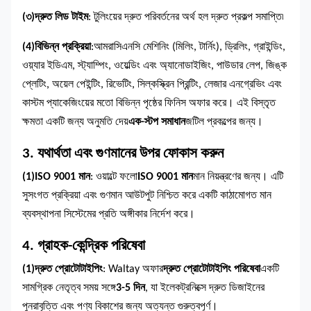
(৩)
দ্রুত লিড টাইম
: টুলিংয়ের দ্রুত পরিবর্তনের অর্থ হল দ্রুত প্রকল্প সমাপ্তি৷
(4)
বিভিন্ন প্রক্রিয়া
:
আমরা
সিএনসি মেশিনিং (মিলিং, টার্নিং), ড্রিলিং, গ্রাইন্ডিং,
ওয়্যার ইডিএম, স্ট্যাম্পিং, ওয়েল্ডিং এবং অ্যানোডাইজিং, পাউডার লেপ, জিঙ্ক
প্লেটিং, অয়েল পেইন্টিং, রিভেটিং, সিল্কস্ক্রিন প্রিন্টিং, লেজার এনগ্রেভিং এবং
কাস্টম প্যাকেজিংয়ের মতো বিভিন্ন পৃষ্ঠের ফিনিস অফার করে। এই বিস্তৃত
ক্ষমতা একটি জন্য অনুমতি দেয়
এক-স্টপ সমাধান
জটিল প্রকল্পের জন্য।
3. যথার্থতা এবং গুণমানের উপর ফোকাস করুন
(1)
ISO 9001 মান
: ওয়াল্টে ফলো
ISO 9001 মান
মান নিয়ন্ত্রণের জন্য। এটি
সুসংগত প্রক্রিয়া এবং গুণমান আউটপুট নিশ্চিত করে একটি কাঠামোগত মান
ব্যবস্থাপনা সিস্টেমের প্রতি অঙ্গীকার নির্দেশ করে।
4. গ্রাহক-কেন্দ্রিক পরিষেবা
(1)
দ্রুত প্রোটোটাইপিং
: Waltay অফার
দ্রুত প্রোটোটাইপিং পরিষেবা
একটি
সামগ্রিক নেতৃত্ব সময় সঙ্গে
3-5 দিন
, যা ইলেকট্রনিক্সে দ্রুত ডিজাইনের
পুনরাবৃত্তি এবং পণ্য বিকাশের জন্য অত্যন্ত গুরুত্বপূর্ণ।