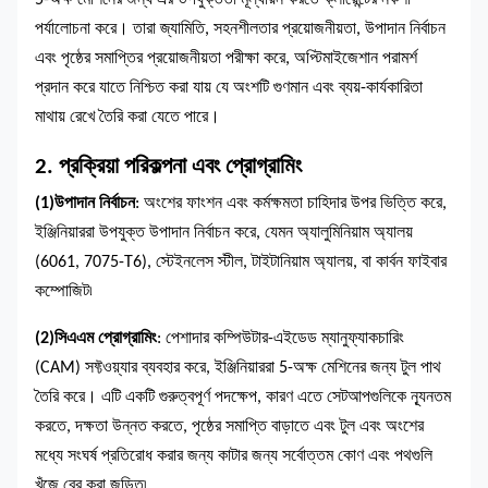
5-অক্ষ মেশিনের জন্য এর উপযুক্ততা মূল্যায়ন করতে ক্লায়েন্টের নকশা
পর্যালোচনা করে। তারা জ্যামিতি, সহনশীলতার প্রয়োজনীয়তা, উপাদান নির্বাচন
এবং পৃষ্ঠের সমাপ্তির প্রয়োজনীয়তা পরীক্ষা করে, অপ্টিমাইজেশান পরামর্শ
প্রদান করে যাতে নিশ্চিত করা যায় যে অংশটি গুণমান এবং ব্যয়-কার্যকারিতা
মাথায় রেখে তৈরি করা যেতে পারে।
2. প্রক্রিয়া পরিকল্পনা এবং প্রোগ্রামিং
(1)
উপাদান নির্বাচন
: অংশের ফাংশন এবং কর্মক্ষমতা চাহিদার উপর ভিত্তি করে,
ইঞ্জিনিয়াররা উপযুক্ত উপাদান নির্বাচন করে, যেমন অ্যালুমিনিয়াম অ্যালয়
(6061, 7075-T6), স্টেইনলেস স্টীল, টাইটানিয়াম অ্যালয়, বা কার্বন ফাইবার
কম্পোজিট৷
(2)
সিএএম প্রোগ্রামিং
: পেশাদার কম্পিউটার-এইডেড ম্যানুফ্যাকচারিং
(CAM) সফ্টওয়্যার ব্যবহার করে, ইঞ্জিনিয়াররা 5-অক্ষ মেশিনের জন্য টুল পাথ
তৈরি করে। এটি একটি গুরুত্বপূর্ণ পদক্ষেপ, কারণ এতে সেটআপগুলিকে ন্যূনতম
করতে, দক্ষতা উন্নত করতে, পৃষ্ঠের সমাপ্তি বাড়াতে এবং টুল এবং অংশের
মধ্যে সংঘর্ষ প্রতিরোধ করার জন্য কাটার জন্য সর্বোত্তম কোণ এবং পথগুলি
খুঁজে বের করা জড়িত৷