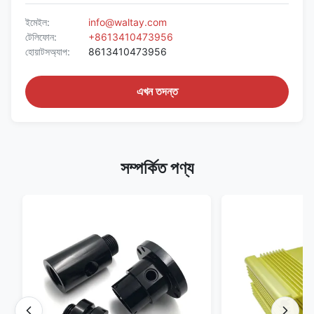
ইমেইল:
info@waltay.com
টেলিফোন:
+8613410473956
হোয়াটসঅ্যাপ:
8613410473956
এখন তদন্ত
সম্পর্কিত পণ্য