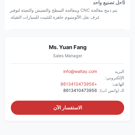
5حل تصنيع واحد
يتم دمج معالجة CNC ومعالجة السطح والتفتيش والتعبئة لتوفير
غرف نقل الألومنيوم جاهزة للتثبيت للسيارات الثقيلة.
Ms. Yuan Fang
Sales Manager
البريد
info@waltay.com
الإلكتروني:
الهاتف:
+8613410473956
الـ (واتس اب):
8613410473956
الاستفسار الآن