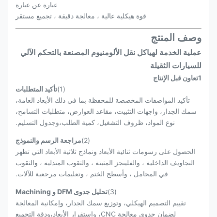
عبارة عن عبارة
قوة هيكلية عالية ، معالجة دقيقة ، تجميع مستقر
وصف المنتج
عملية الخدمة لهياكل نقل الألومنيوم المصنعة بالتحكم الآلي
للسيارات الثقيلة
1تعاون قبل الإنتاج
(1)
تأكيد المتطلبات
تأكيد المواصفات المخصصة للمحفظة بما في ذلك الأبعاد العامة،
سمك الجدار، واجهات التثبيت، مقاعد العوارض، متطلبات التسامح،
نوع المواد، ظروف التشغيل، كمية الطلب،وجدول التسليم.
(2)
مراجعة الرسم والنموذج
الحصول على رسومات ثنائية الأبعاد ونماذج ثلاثية الأبعاد التي تظهر
التجاويف الداخلية ، والفلينجز المثبتة ، والثقوب المتدلية ، والثقوب
في المحامل ، وأسطح الختم ، وتعليمات مرجعية للآلات.
(3)
تحليل جدوى DFM و Machining
تقييم التصميم الهيكلي، وتوزيع سمك الجدار، وإمكانية المعالجة
لضمان جدوى معالجة CNC، واستقرار الأبعاد،ودقة التجميع