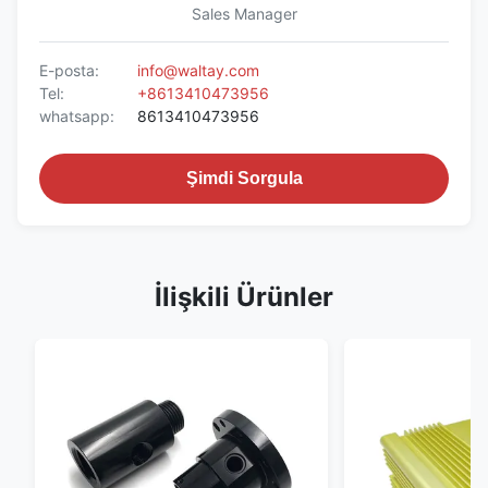
Sales Manager
E-posta:
info@waltay.com
Tel:
+8613410473956
whatsapp:
8613410473956
Şimdi Sorgula
İlişkili Ürünler