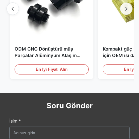
ODM CNC Dönüştürülmüş
Kompakt güç kay
Parçalar Alüminyum Alaşım
için OEM ısı dağ
Parçalar Fil ve Siyah
kaplamalar
Anodizasyonla
En İyi Fiyatı Alın
En İyi F
Soru Gönder
İsim *