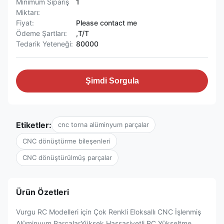
Minimum Sipariş
1
Miktarı:
Fiyat:
Please contact me
Ödeme Şartları:
,T/T
Tedarik Yeteneği:
80000
Şimdi Sorgula
Etiketler:
cnc torna alüminyum parçalar
CNC dönüştürme bileşenleri
CNC dönüştürülmüş parçalar
Ürün Özetleri
Vurgu RC Modelleri için Çok Renkli Eloksallı CNC İşlenmiş
Alüminyum ParçalarYüksek Hassasiyetli RC Yükseltme