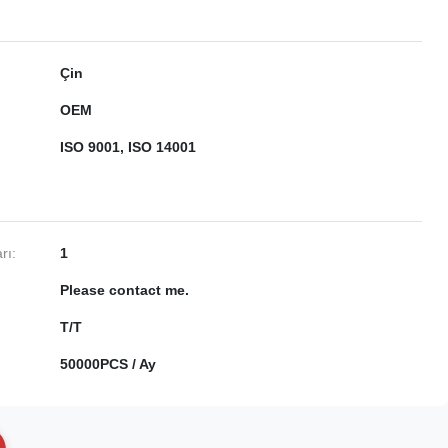
Çin
OEM
ISO 9001, ISO 14001
rı:
1
Please contact me.
T/T
50000PCS / Ay