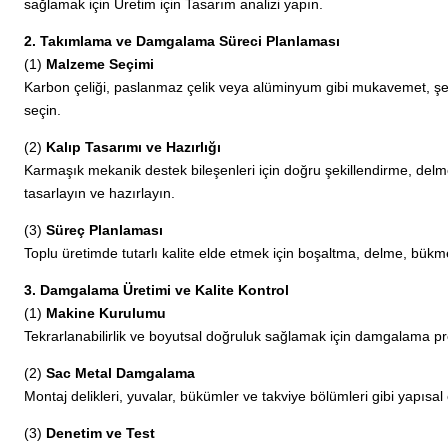
sağlamak için Üretim için Tasarım analizi yapın.
2. Takımlama ve Damgalama Süreci Planlaması
(1)
Malzeme Seçimi
Karbon çeliği, paslanmaz çelik veya alüminyum gibi mukavemet, şek
seçin.
(2)
Kalıp Tasarımı ve Hazırlığı
Karmaşık mekanik destek bileşenleri için doğru şekillendirme, de
tasarlayın ve hazırlayın.
(3)
Süreç Planlaması
Toplu üretimde tutarlı kalite elde etmek için boşaltma, delme, bük
3. Damgalama Üretimi ve Kalite Kontrol
(1)
Makine Kurulumu
Tekrarlanabilirlik ve boyutsal doğruluk sağlamak için damgalama pres
(2)
Sac Metal Damgalama
Montaj delikleri, yuvalar, bükümler ve takviye bölümleri gibi yapısa
(3)
Denetim ve Test