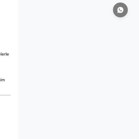
lerle
lim