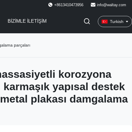
+8613410473956
info@waltay.com
BIZIMLE İLETIŞIM
Turkish
galama parçaları
assasiyetli korozyona
ı karmaşık yapısal destek
l metal plakası damgalama