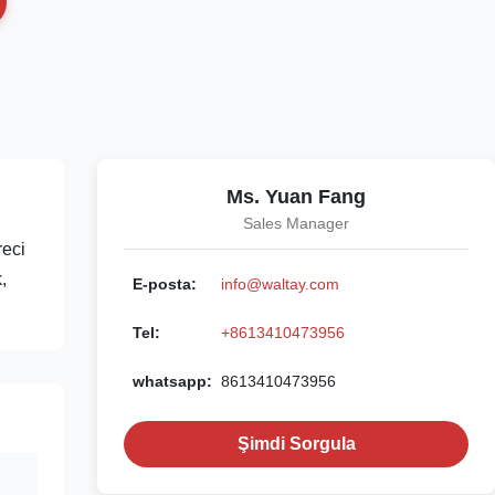
Ms. Yuan Fang
Sales Manager
reci
,
E-posta:
info@waltay.com
Tel:
+8613410473956
whatsapp:
8613410473956
Şimdi Sorgula