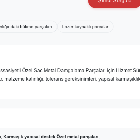
Ş
i
m
d
i
S
o
r
g
u
l
a
ınlığındaki bükme parçaları
Lazer kaynaklı parçalar
ssasiyetli Özel Sac Metal Damgalama Parçaları için Hizmet Sü
, malzeme kalınlığı, tolerans gereksinimleri, yapısal karmaşıklık
ı
,
Karmaşık yapısal destek Özel metal parçaları
,