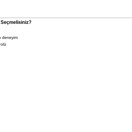
 Seçmelisiniz?
n deneyim
rolü