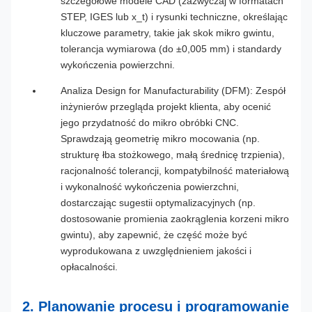
szczegółowe modele CAD (zazwyczaj w formatach
STEP, IGES lub x_t) i rysunki techniczne, określając
kluczowe parametry, takie jak skok mikro gwintu,
tolerancja wymiarowa (do ±0,005 mm) i standardy
wykończenia powierzchni.
Analiza Design for Manufacturability (DFM): Zespół
inżynierów przegląda projekt klienta, aby ocenić
jego przydatność do mikro obróbki CNC.
Sprawdzają geometrię mikro mocowania (np.
strukturę łba stożkowego, małą średnicę trzpienia),
racjonalność tolerancji, kompatybilność materiałową
i wykonalność wykończenia powierzchni,
dostarczając sugestii optymalizacyjnych (np.
dostosowanie promienia zaokrąglenia korzeni mikro
gwintu), aby zapewnić, że część może być
wyprodukowana z uwzględnieniem jakości i
opłacalności.
2. Planowanie procesu i programowanie