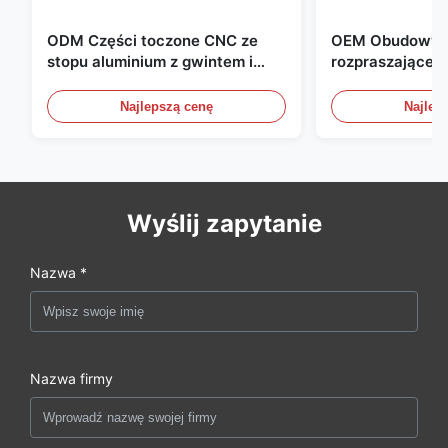
ODM Części toczone CNC ze
OEM Obudowy a
stopu aluminium z gwintem i
rozpraszające c
czernieniem anodowym
kompaktowych 
zasilania
Najlepszą cenę
Najlep
Wyślij zapytanie
Nazwa *
Nazwa firmy