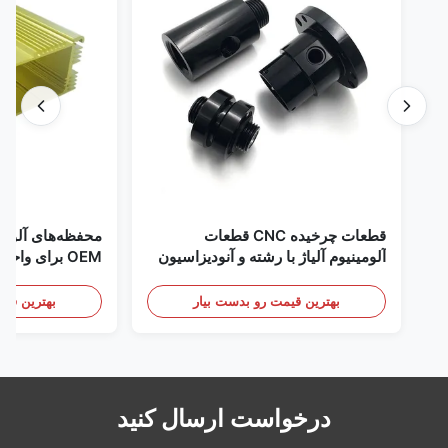
قطعات چرخیده CNC قطعات
محفظه‌های آلومی
آلومینیوم آلیاژ با رشته و آنودیزاسیون
OEM برای واح
سیاه
جور
بهترین قیمت رو بدست بیار
بهترین قیم
درخواست ارسال کنید