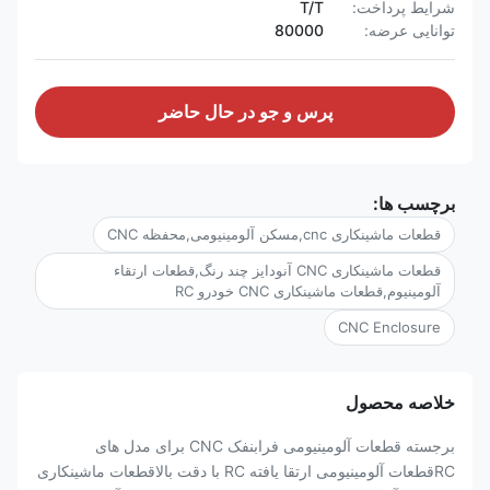
شرایط پرداخت:
T/T
توانایی عرضه:
80000
پرس و جو در حال حاضر
برچسب ها:
قطعات ماشینکاری cnc,مسکن آلومینیومی,محفظه CNC
قطعات ماشینکاری CNC آنودایز چند رنگ,قطعات ارتقاء
آلومینیوم,قطعات ماشینکاری CNC خودرو RC
CNC Enclosure
خلاصه محصول
برجسته قطعات آلومینیومی فرابنفک CNC برای مدل های
RCقطعات آلومینیومی ارتقا یافته RC با دقت بالاقطعات ماشینکاری