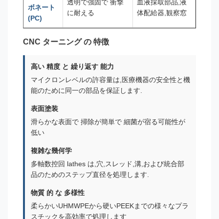
透明で強固で 衝撃
血液採取部品,液
ボネート
に耐える
体配給器,観察窓
(PC)
CNC ターニング の 特徴
高い 精度 と 繰り返す 能力
マイクロンレベルの許容量は,医療機器の安全性と機
能のために同一の部品を保証します.
表面塗装
滑らかな表面で 掃除が簡単で 細菌が宿る可能性が
低い
複雑な幾何学
多軸数控回 lathes は,穴,スレッド,溝,および統合部
品のためのステップ直径を処理します.
物質 的 な 多様性
柔らかいUHMWPEから硬いPEEKまでの様々なプラ
スチックを高効率で処理します