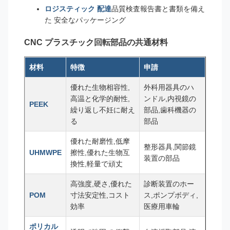
ロジスティック 配達
品質検査報告書と書類を備え
た 安全なパッケージング
CNC プラスチック回転部品の共通材料
材料
特徴
申請
優れた生物相容性,
外科用器具のハ
高温と化学的耐性,
ンドル,内視鏡の
PEEK
繰り返し不妊に耐え
部品,歯科機器の
る
部品
優れた耐磨性,低摩
整形器具,関節鏡
UHMWPE
擦性,優れた生物互
装置の部品
換性,軽量で頑丈
高強度,硬さ,優れた
診断装置のホー
POM
寸法安定性,コスト
ス,ポンプボディ,
効率
医療用車輪
ポリカル