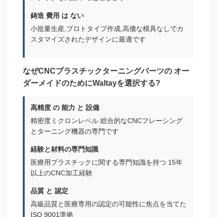
鋳造 費用 は ない
小批量生産,プロトタイプ作成,高価な模具なしでカ
スタマイズされたデザインに最適です
なぜCNCプラスチックターニングパーツの オー
ダーメイドのためにWaltayを選択する?
高精度 の 能力 と 設備
精密度ミクロンレベル 総合的なCNCフレーシング
とターニング機器の専門です
経験と材料の専門知識
医療用プラスチックに関する専門知識を持つ 15年
以上のCNC加工経験
品質 と 認定
高級品質と医療専用の認定の可能性に焦点を当てた
ISO 9001準拠