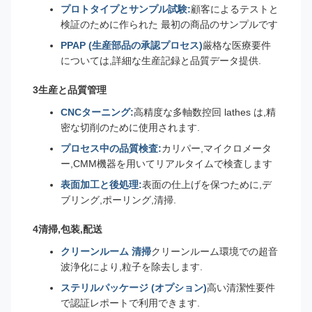
プロトタイプとサンプル試験:
顧客によるテストと
検証のために作られた 最初の商品のサンプルです
PPAP (生産部品の承認プロセス)
厳格な医療要件
については,詳細な生産記録と品質データ提供.
3生産と品質管理
CNCターニング:
高精度な多軸数控回 lathes は,精
密な切削のために使用されます.
プロセス中の品質検査:
カリパー,マイクロメータ
ー,CMM機器を用いてリアルタイムで検査します
表面加工と後処理:
表面の仕上げを保つために,デ
ブリング,ポーリング,清掃.
4清掃,包装,配送
クリーンルーム 清掃
クリーンルーム環境での超音
波浄化により,粒子を除去します.
ステリルパッケージ (オプション)
高い清潔性要件
で認証レポートで利用できます.