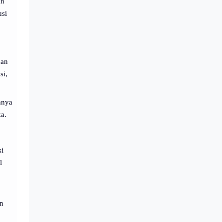
an
usi
han
si,
nnya
a.
si
l
an