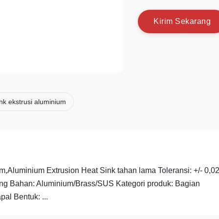
K
i
r
i
m
S
e
k
a
r
a
n
g
nk ekstrusi aluminium
m,Aluminium Extrusion Heat Sink tahan lama Toleransi: +/- 0,
ing Bahan: Aluminium/Brass/SUS Kategori produk: Bagian
l Bentuk: ...