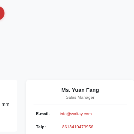
Ms. Yuan Fang
Sales Manager
02 mm
E-mail:
info@waltay.com
Telp:
+8613410473956