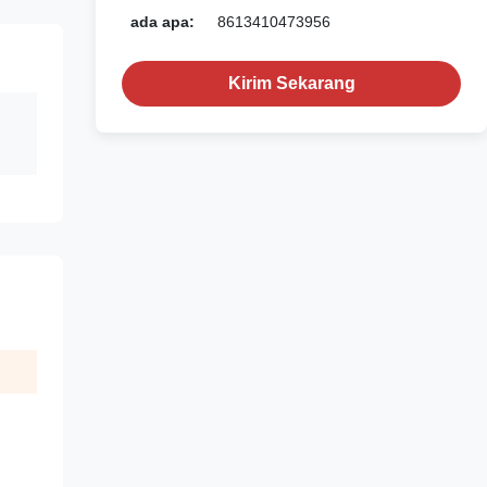
ada apa:
8613410473956
Kirim Sekarang