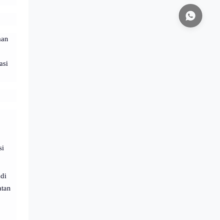
aan
asi
si
di
atan