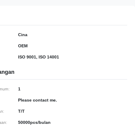
Cina
OEM
ISO 9001, ISO 14001
gangan
imum:
1
Please contact me.
n:
T/T
aan:
50000pcs/bulan