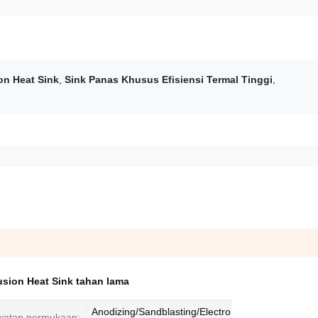
on Heat Sink
,
Sink Panas Khusus Efisiensi Termal Tinggi
,
usion Heat Sink tahan lama
Anodizing/Sandblasting/Electro
watan permukaan: