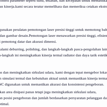
gontrol parameter seperti suhu, tekanan, dan kecepatan untuk memastik
n kinerja.kami secara teratur memelihara dan memeriksa cetakan ekstr
gunakan peralatan pemotongan laser presisi tinggi untuk memotong ba
dan gambar desain.Pemotongan laser menawarkan presisi tinggi, efisien
 pemotong datar dan akurasi dimensi.
lami deburring, polishing, dan langkah-langkah pasca-pengolahan lai
ngkah ini meningkatkan kinerja termal radiator dan daya tarik estetik
as dan meningkatkan sirkulasi udara, kami dengan tepat mengebor loka
an simulasi termal dan kebutuhan aktual untuk memastikan kinerja terma
NC digunakan untuk memastikan akurasi dan konsistensi pengeboran.
an area disipasi panas tetapi juga meningkatkan sirkulasi udara,
an posisi pengeboran dan jumlah berdasarkan persyaratan pelanggan d
ptimal.