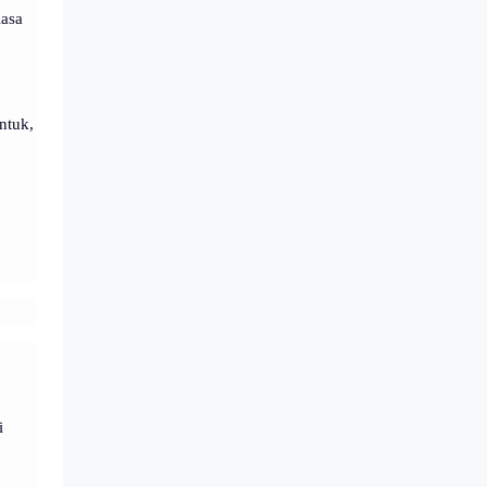
iasa
ntuk,
i