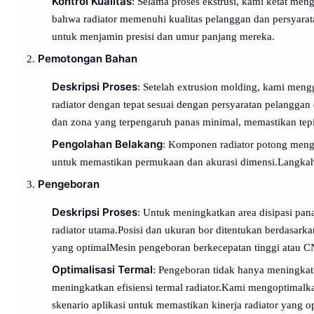
Kontrol Kualitas
: Selama proses ekstrusi, kami ketat men
bahwa radiator memenuhi kualitas pelanggan dan persyarata
untuk menjamin presisi dan umur panjang mereka.
Pemotongan Bahan
Deskripsi Proses
: Setelah extrusion molding, kami meng
radiator dengan tepat sesuai dengan persyaratan pelanggan 
dan zona yang terpengaruh panas minimal, memastikan tepi
Pengolahan Belakang
: Komponen radiator potong menga
untuk memastikan permukaan dan akurasi dimensi.Langkah-la
Pengeboran
Deskripsi Proses
: Untuk meningkatkan area disipasi pan
radiator utama.Posisi dan ukuran bor ditentukan berdasark
yang optimalMesin pengeboran berkecepatan tinggi atau C
Optimalisasi Termal
: Pengeboran tidak hanya meningkatk
meningkatkan efisiensi termal radiator.Kami mengoptimalk
skenario aplikasi untuk memastikan kinerja radiator yang o