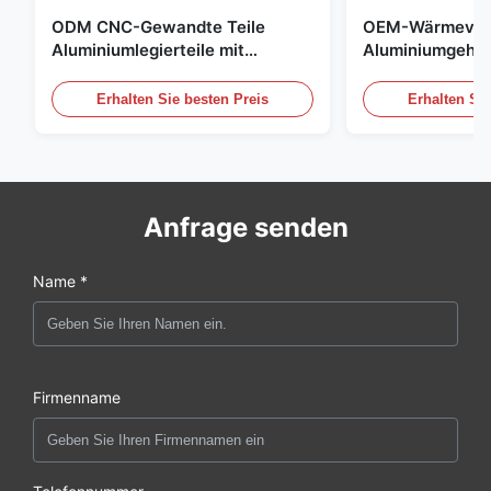
ODM CNC-Gewandte Teile
OEM-Wärmevert
Aluminiumlegierteile mit
Aluminiumgehäu
Gewinde und schwarzer
kompakte
Anodisierung
Stromversorgun
Erhalten Sie besten Preis
Erhalten Sie
Anfrage senden
Name *
Firmenname