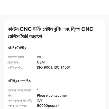
কাস্টম CNC টার্নিং মেটাল বুশিং এবং স্লিভ CNC
মেশিনে তৈরি যন্ত্রাংশ
মৌলিক বৈশিষ্ট্য
উৎপত্তি স্থান:
চীন
ব্র্যান্ড নাম:
OEM
সার্টিফিকেশন:
ISO 9001, ISO 14001
বাণিজ্যিক সম্পত্তি
ন্যূনতম অর্ডার পরিমাণ:
1
দাম:
Please contact me.
অর্থ প্রদানের শর্তাবলী:
টি/টি
সরবরাহের ক্ষমতা:
50000pcs/মাস