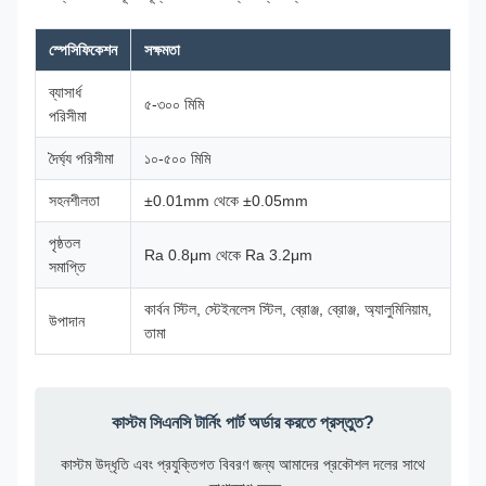
স্পেসিফিকেশন
সক্ষমতা
ব্যাসার্ধ
৫-৩০০ মিমি
পরিসীমা
দৈর্ঘ্য পরিসীমা
১০-৫০০ মিমি
সহনশীলতা
±0.01mm থেকে ±0.05mm
পৃষ্ঠতল
Ra 0.8μm থেকে Ra 3.2μm
সমাপ্তি
কার্বন স্টিল, স্টেইনলেস স্টিল, ব্রোঞ্জ, ব্রোঞ্জ, অ্যালুমিনিয়াম,
উপাদান
তামা
কাস্টম সিএনসি টার্নিং পার্ট অর্ডার করতে প্রস্তুত?
কাস্টম উদ্ধৃতি এবং প্রযুক্তিগত বিবরণ জন্য আমাদের প্রকৌশল দলের সাথে